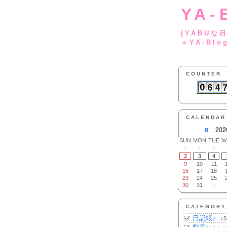
YA-
(YA
＝YA-Blo
COUNTER
CALENDAR
«
202
SUN
MON
TUE
W
-
-
-
2
3
4
9
10
11
16
17
18
23
24
25
30
31
-
CATEGORY
日記帳♪
（5