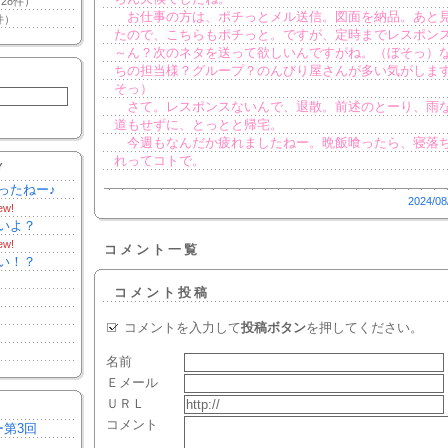
28件）
お仕事の方は、ポチっとメル送信。図面を納品。あと
件）
たので、こちらもポチっと。ですが、定時までレスポン
～ん？次のネタを送って欲しいんですがね。（ぼそっ）
ちの担当様？グループ？のんびり屋さんが多い気がしま
そっ）
さて。レスポンスないんで、退散。前述のとーり、雨
道もせずに、とっとと帰宅。
今週もなんだか疲れましたねー。晩飯喰ったら、寝落
れってコトで。
Y
ったねー♪
2024/08
ew!
いよ？
ew!
コメント一覧
い！？
コメント投稿
コメントを入力して
投稿ボタン
を押してください。
名前
Ｅメール
ＵＲＬ
コメント
ー第3回