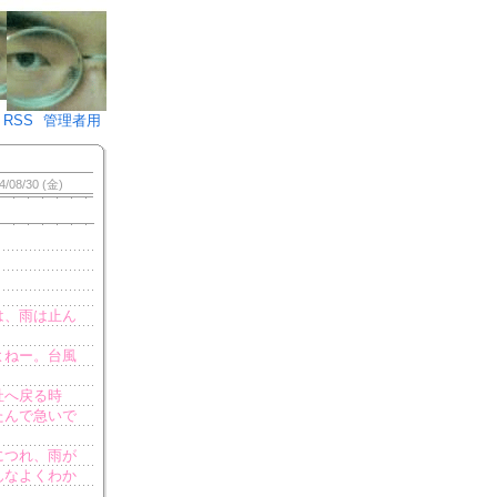
♪)÷2
RSS
管理者用
4/08/30 (金)
は、雨は止ん
よねー。台風
社へ戻る時
たんで急いで
につれ、雨が
んなよくわか