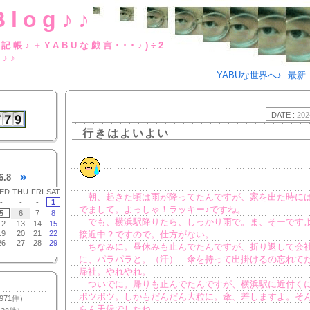
Blog♪♪
BUな日記帳♪＋YABUな戯言･･･
g♪♪
YABUな世界へ♪
最新
DATE :
202
行きはよいよい
»
6.8
ED
THU
FRI
SAT
朝、起きた頃は雨が降ってたんですが、家を出た時に
-
-
-
1
でまして。よっしゃ！ラッキー♪ですね。
5
6
7
8
でも、横浜駅降りたら、しっかり雨で。ま、そーです
12
13
14
15
19
20
21
22
接近中？ですので。仕方がない。
26
27
28
29
ちなみに。昼休みも止んでたんですが、折り返して会
-
-
-
-
に、パラパラと。（汗） 傘を持って出掛けるの忘れて
帰社。やれやれ。
ついでに。帰りも止んでたんですが、横浜駅に近付く
ポツポツ。しかもだんだん大粒に。傘、差しますよ。そ
971件）
らん天候でしたね。