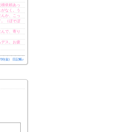
見積依頼あっ
スがなく。う
なんか、こっ
す。（ぼそぼ
なんで、寄り
ちデス。お疲
/30(金)
日記帳♪