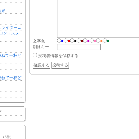
結果
森→ライダー→
ロン→スヌ
文字色
■
■
■
■
■
■
■
■
削除キー
を兼ねて一杯ど
投稿者情報を保存する
を兼ねて一杯ど
K
（5件）