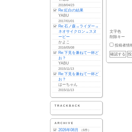
2018/04/23
Re:紅白の結果
YABU
2017/01/01
Re:石ノ森→ライダー→
ネオサイクロン→スヌ
文字色
ーピー
削除キー
かよこ
投稿者情
2016/05/08
Re:下見を兼ねて一杯ど
お？
YABU
2015/11/13
Re:下見を兼ねて一杯ど
お？
はーちゃん
2015/11/13
TRACKBACK
ARCHIVE
2026年08月
（6件）