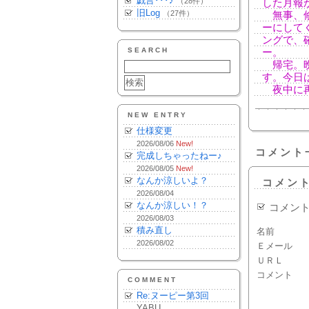
戯言･･･♪
（28件）
した月報
旧Log
（27件）
無事、修
ーにして
ングで、
SEARCH
ー。
帰宅。晩
す。今日
夜中に再
NEW ENTRY
仕様変更
2026/08/06
New!
コメント
完成しちゃったねー♪
2026/08/05
New!
なんか涼しいよ？
コメン
2026/08/04
なんか涼しい！？
コメン
2026/08/03
積み直し
名前
2026/08/02
Ｅメール
ＵＲＬ
コメント
COMMENT
Re:ヌーピー第3回
YABU