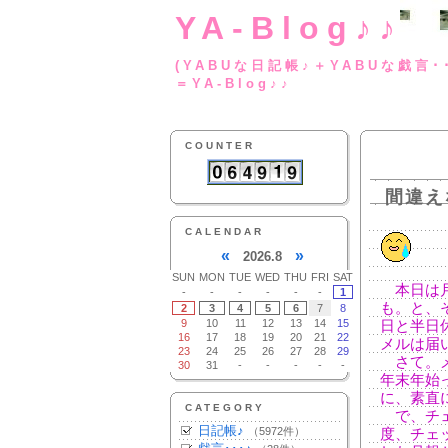
YA-Blog♪♪
(YABUな日記帳♪＋
＝YA-Blog♪♪
COUNTER
間違え
CALENDAR
«
»
2026.8
SUN
MON
TUE
WED
THU
FRI
SAT
本日は月
-
-
-
-
-
-
1
も。と、
2
3
4
5
6
7
8
9
10
11
12
13
14
15
日と半日
16
17
18
19
20
21
22
メルは届
23
24
25
26
27
28
29
さて。メ
30
31
-
-
-
-
-
年末年始
に、素直
CATEGORY
で、チェ
日記帳♪
（5972件）
度、チェ