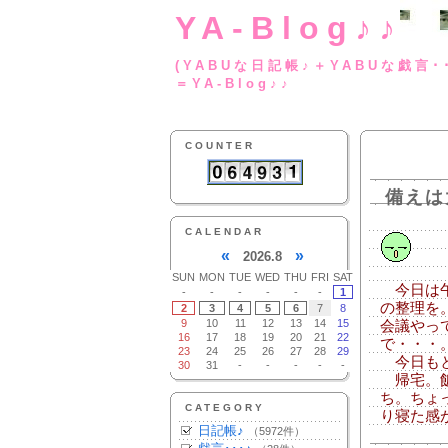
YA-Blog♪♪
(YABUな日記帳♪＋
＝YA-Blog♪♪
COUNTER
備えは
CALENDAR
«
»
2026.8
SUN
MON
TUE
WED
THU
FRI
SAT
今日は午
-
-
-
-
-
-
1
の整理を
2
3
4
5
6
7
8
9
10
11
12
13
14
15
会議やっ
16
17
18
19
20
21
22
で・・・
23
24
25
26
27
28
29
今日もと
30
31
-
-
-
-
-
帰宅。飯
ち。ちょ
CATEGORY
り寝た感
日記帳♪
（5972件）