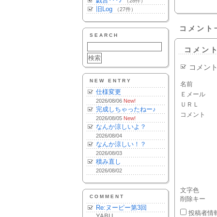
戯言･･･♪
（28件）
旧Log
（27件）
コメント
SEARCH
コメン
コメン
NEW ENTRY
名前
仕様変更
Ｅメール
2026/08/06
New!
ＵＲＬ
完成しちゃったねー♪
コメント
2026/08/05
New!
なんか涼しいよ？
2026/08/04
なんか涼しい！？
2026/08/03
積み直し
2026/08/02
文字色
COMMENT
削除キー
Re:ヌーピー第3回
投稿者情
YABU