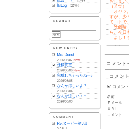
戯言･･･♪
（28件）
おしまい
旧Log
（27件）
（苦笑）
オヤツ。
すが、少
SEARCH
てコトで
晩飯喰っ
ら、今日
よし！も
NEW ENTRY
Mrs.Donut
2026/08/07
New!
コメント
仕様変更
2026/08/06
New!
完成しちゃったねー♪
コメン
2026/08/05
なんか涼しいよ？
コメン
2026/08/04
なんか涼しい！？
名前
2026/08/03
Ｅメール
ＵＲＬ
コメント
COMMENT
Re:ヌーピー第3回
YABU