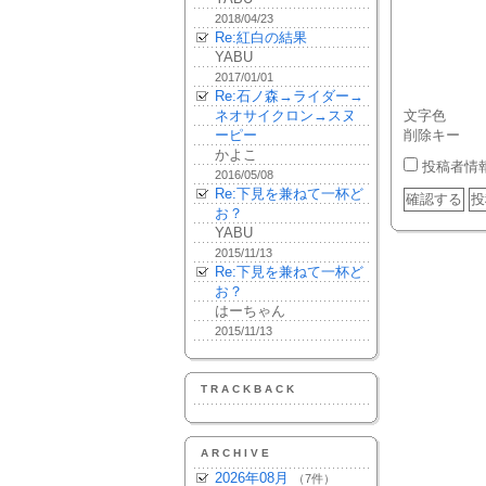
2018/04/23
Re:紅白の結果
YABU
2017/01/01
Re:石ノ森→ライダー→
ネオサイクロン→スヌ
文字色
ーピー
削除キー
かよこ
投稿者情
2016/05/08
Re:下見を兼ねて一杯ど
お？
YABU
2015/11/13
Re:下見を兼ねて一杯ど
お？
はーちゃん
2015/11/13
TRACKBACK
ARCHIVE
2026年08月
（7件）