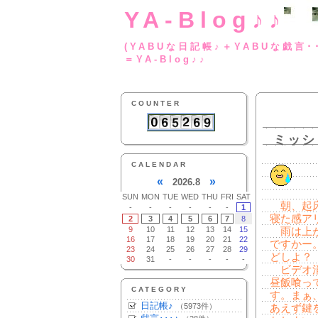
YA-Blog♪♪
(YABUな日記帳♪＋
＝YA-Blog♪♪
COUNTER
ミッシ
CALENDAR
«
»
2026.8
SUN
MON
TUE
WED
THU
FRI
SAT
朝、起床
-
-
-
-
-
-
1
寝た感ア
2
3
4
5
6
7
8
9
10
11
12
13
14
15
雨は上が
16
17
18
19
20
21
22
ですかー
23
24
25
26
27
28
29
どしよ？
30
31
-
-
-
-
-
ビデオ消
昼飯喰っ
CATEGORY
す。まぁ
日記帳♪
（5973件）
あえず鍵