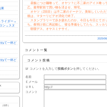
昼飯につけ麺喰って、オヤツ？に不二家のアイス喰っ
乙。最寄駅前で買い物を済ませ、帰宅。
結果
オヤツ（2回目）は不二家のドーナツ。美味しくいただ
後は、マターリビデオ消化で終了。
スタンプラリーで歩き疲れたのか、今日も今日とてガ
森→ライダー→
ち。夜明け前に再起動し、寝る準備をしてたら、スッカ
ロン→スヌ
朝寝デス。オヤスミナサイ。
2025/08
を兼ねて一杯ど
コメント一覧
を兼ねて一杯ど
コメント投稿
コメントを入力して
投稿ボタン
を押してください。
名前
Ｅメール
K
ＵＲＬ
コメント
（6件）