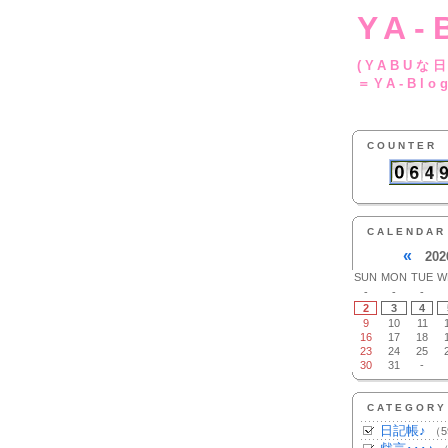
YA-
(YA
＝YA-Blo
COUNTER
CALENDAR
«
202
SUN
MON
TUE
W
-
-
-
2
3
4
9
10
11
16
17
18
23
24
25
30
31
-
CATEGORY
日記帳♪
（5