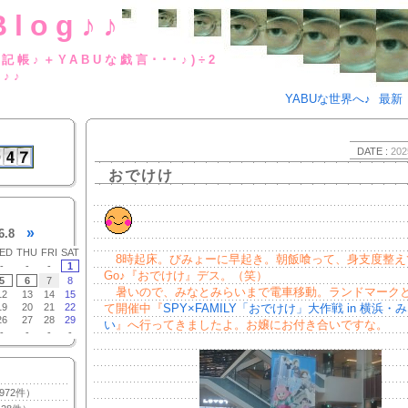
Blog♪♪
BUな日記帳♪＋YABUな戯言･･･
g♪♪
YABUな世界へ♪
最新
DATE :
202
おでけけ
»
6.8
ED
THU
FRI
SAT
8時起床。びみょーに早起き。朝飯喰って、身支度整え
-
-
-
1
Go♪『おでけけ』デス。（笑）
5
6
7
8
暑いので、みなとみらいまで電車移動。ランドマークとMA
12
13
14
15
19
20
21
22
て開催中『
SPY×FAMILY「おでけけ」大作戦 in 横浜・
26
27
28
29
い
』へ行ってきましたよ。お嬢にお付き合いですな。
-
-
-
-
972件）