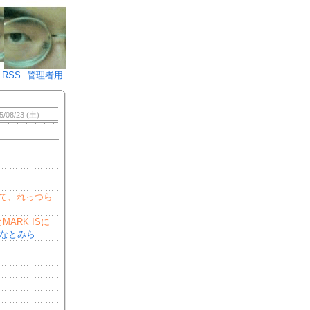
♪)÷2
RSS
管理者用
5/08/23 (土)
て、れっつら
RK ISに
みなとみら