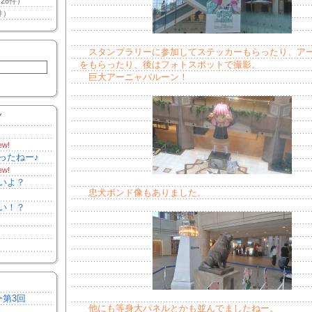
28件）
件）
スタンプラリーに参加してステッカーもらったり、ア
をもらったり、後はフォトスポットで撮影。
巨大アーニャバルーン！
Y
ew!
ったねー♪
ew!
いよ？
忠犬ボンド像もありました。
い！？
ー第3回
他にも等身大パネルとかも並んでましたねー。