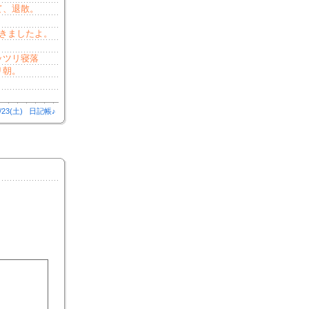
て、退散。
きましたよ。
ッツリ寝落
リ朝。
/23(土)
日記帳♪