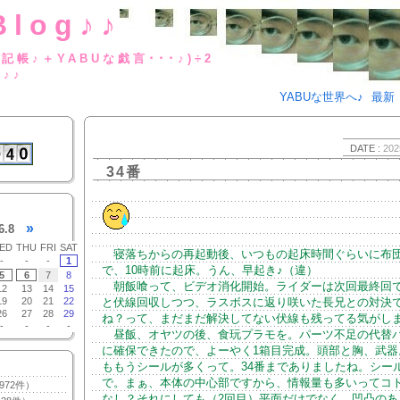
Blog♪♪
BUな日記帳♪＋YABUな戯言･･･
g♪♪
YABUな世界へ♪
最新
DATE :
202
34番
»
6.8
ED
THU
FRI
SAT
寝落ちからの再起動後、いつもの起床時間ぐらいに布
-
-
-
1
で、10時前に起床。うん、早起き♪（違）
5
6
7
8
朝飯喰って、ビデオ消化開始。ライダーは次回最終回
12
13
14
15
19
20
21
22
と伏線回収しつつ、ラスボスに返り咲いた長兄との対決
26
27
28
29
ね？って、まだまだ解決してない伏線も残ってる気がし
-
-
-
-
昼飯、オヤツの後、食玩プラモを。パーツ不足の代替
に確保できたので、よーやく1箱目完成。頭部と胸、武器
ももうシールが多くって。34番までありましたね。シー
で。まぁ、本体の中心部ですから、情報量も多いってコ
972件）
なし？それにしても（2回目）平面だけでなく、凹凸のあ