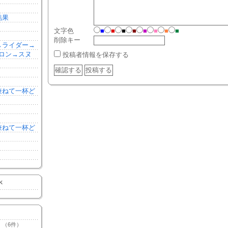
結果
文字色
■
■
■
■
■
■
■
■
削除キー
森→ライダー→
ロン→スヌ
投稿者情報を保存する
を兼ねて一杯ど
を兼ねて一杯ど
K
（6件）