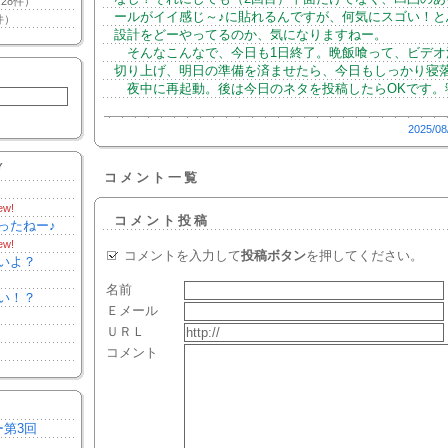
28件）
ールがイイ感じ～♪に貼れるんですが、何気にスゴい！と
件）
設計をどーやってるのか、気になりますねー。
そんなこんなで、今日も1日終了。晩飯喰って、ビデオ
切り上げ、明日の準備を済ませたら、今日もしっかり寝
夜中に再起動。後は今日のネタを投稿したらOKです。
2025/08
Y
コメント一覧
ew!
コメント投稿
ったねー♪
ew!
コメントを入力して
投稿ボタン
を押してください。
いよ？
名前
い！？
Ｅメール
ＵＲＬ
コメント
ー第3回