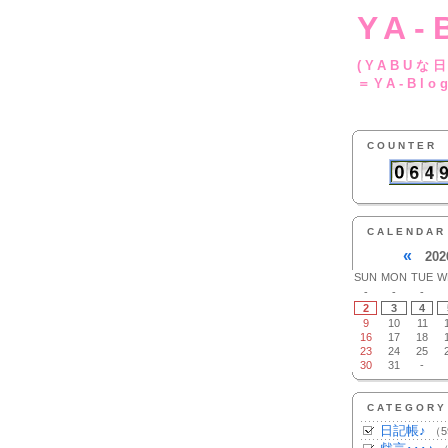
YA-
(YA
＝YA-Blo
COUNTER
CALENDAR
«
202
SUN
MON
TUE
W
-
-
-
2
3
4
9
10
11
16
17
18
23
24
25
30
31
-
CATEGORY
日記帳♪
（5