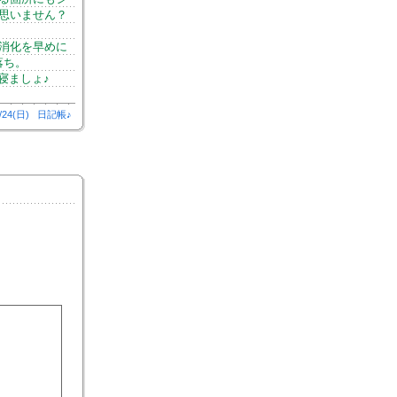
思いません？
消化を早めに
落ち。
寝ましょ♪
/24(日)
日記帳♪