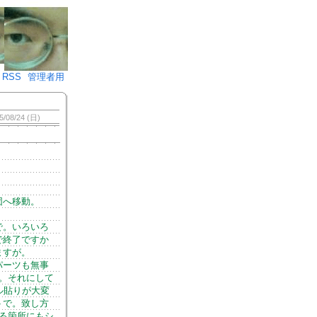
♪)÷2
RSS
管理者用
5/08/24 (日)
団へ移動。
で。いろいろ
で終了ですか
ますが。
パーツも無事
。それにして
ル貼りが大変
トで。致し方
る箇所にもシ