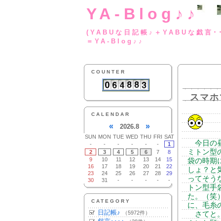
YA-Blog♪♪
(YABUな日記帳♪＋
＝YA-Blog♪♪
COUNTER
スマホ
CALENDAR
«
»
2026.8
SUN
MON
TUE
WED
THU
FRI
SAT
今日の昼
-
-
-
-
-
-
1
ミトン型
2
3
4
5
6
7
8
9
10
11
12
13
14
15
袋の時期
16
17
18
19
20
21
22
しょ？と
23
24
25
26
27
28
29
ってそう
30
31
-
-
-
-
-
トン型手
た。（笑
CATEGORY
に、毛糸
日記帳♪
（5972件）
さてと。