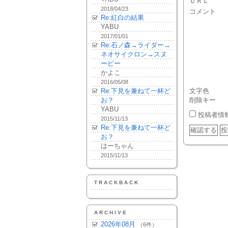
ＵＲＬ
2018/04/23
コメント
Re:紅白の結果
YABU
2017/01/01
Re:石ノ森→ライダー→
ネオサイクロン→スヌ
ーピー
かよこ
2016/05/08
Re:下見を兼ねて一杯ど
文字色
お？
削除キー
YABU
投稿者情
2015/11/13
Re:下見を兼ねて一杯ど
お？
はーちゃん
2015/11/13
TRACKBACK
ARCHIVE
2026年08月
（6件）