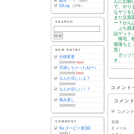
戯言･･･♪
（28件）
んにお願
旧Log
（27件）
で、やり
なヤツを
まだ立面
SEARCH
ー？がん
ぷち残業
誌ゲット
帰宅。晩
寝落ちと
笑）
NEW ENTRY
ガッツリ
仕様変更
す。
2026/08/06
New!
完成しちゃったねー♪
2026/08/05
New!
なんか涼しいよ？
2026/08/04
コメント
なんか涼しい！？
2026/08/03
積み直し
コメン
2026/08/02
コメン
COMMENT
名前
Re:ヌーピー第3回
Ｅメール
YABU