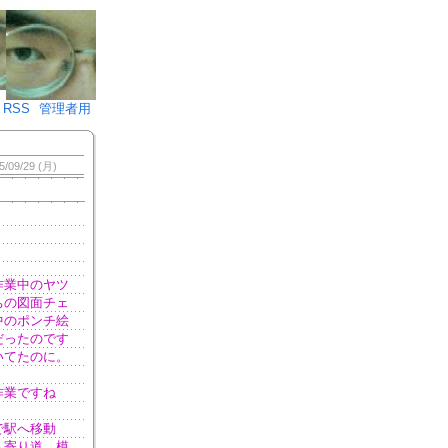
♪)÷2
RSS
管理者用
5/09/29 (月)
作業中のヤツ
ちの図面チェ
中のポンチ絵
だったのです
いてたのに。
作業ですね
で駅へ移動
へ寄り道。模