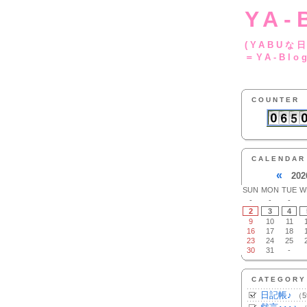
YA-
(YA
＝YA-Blo
COUNTER
CALENDAR
«
202
SUN
MON
TUE
W
-
-
-
2
3
4
9
10
11
16
17
18
23
24
25
30
31
-
CATEGORY
日記帳♪
（5