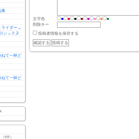
結果
文字色
■
■
■
■
■
■
■
■
削除キー
森→ライダー→
ロン→スヌ
投稿者情報を保存する
を兼ねて一杯ど
を兼ねて一杯ど
K
（6件）