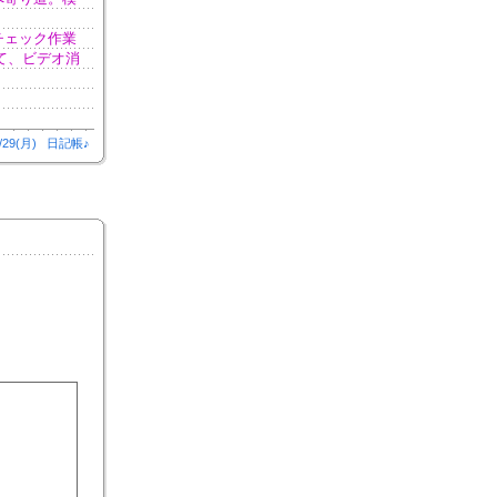
チェック作業
って、ビデオ消
/29(月)
日記帳♪