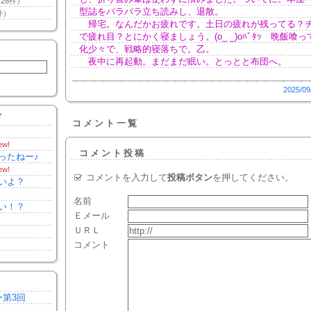
28件）
型誌をパラパラ立ち読みし、退散。
件）
帰宅。なんだかお疲れです。土日の疲れが残ってる？
で疲れ目？とにかく寝ましょう。(o_ _)oﾊﾞﾀｯ 晩飯喰
化少々で、戦略的寝落ちで。乙。
夜中に再起動。まだまだ眠い。とっとと布団へ。
2025/09
Y
コメント一覧
ew!
コメント投稿
ったねー♪
ew!
コメントを入力して
投稿ボタン
を押してください。
いよ？
名前
い！？
Ｅメール
ＵＲＬ
コメント
ー第3回