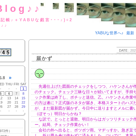
Blog♪♪
BUな日記帳♪＋YABUな戯言･･･
g♪♪
YABUな世界へ♪
最新
DATE :
202
届かず
»
6.8
ED
THU
FRI
SAT
先週仕上げた図面のチェックをしつつ、ハケンさんが
-
-
-
1
のチェック。チェック三昧な日々が続いてますが、手持
5
6
7
8
ック作業は終了し、ポチッと送信。乙。ハケンさん作業
12
13
14
15
19
20
21
22
の方は遂に？正式版のネタが届き、本格スタートのハズ
26
27
28
29
が、まだ最新図が届かず。今日中に送りますとメルに書
-
-
-
-
（ぼそっ）明日からかね？
な訳で。とっとと退散。明日からはガッツリチェック
ー。結局、チェック作業かい！
会社の外へ出ると、ポツポツ雨。マヂっすか。急ぎ足
972件）
し、折り畳み傘は使わずに済みました。ついでに。本屋