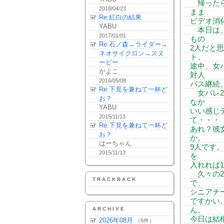
帰ったら
2018/04/23
まま
Re:紅白の結果
ビデオ消
YABU
本日は、
2017/01/01
もの
Re:石ノ森→ライダー→
2人だと
ネオサイクロン→スヌ
ト。
ーピー
途中、女
かよこ
対人
2016/05/08
パス継続
Re:下見を兼ねて一杯ど
女バレ2
お？
なか
YABU
いい感じ
2015/11/13
て・・・
Re:下見を兼ねて一杯ど
あれ？彼
お？
か。
はーちゃん
9人です
2015/11/13
を
入れれば
久々の2
TRACKBACK
で、
シニアチ
ですかい
ARCHIVE
ん。
今日は結
2026年08月
（6件）