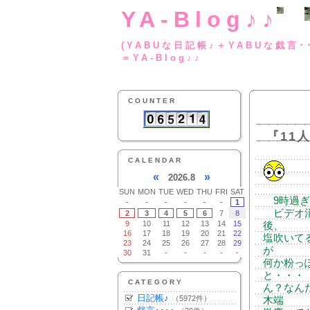
YA-Blog♪♪
(YABUな日記帳♪＋
＝YA-Blog♪♪
COUNTER
『11
CALENDAR
«
»
2026.8
SUN
MON
TUE
WED
THU
FRI
SAT
9時過ぎ
-
-
-
-
-
-
1
ビデオ消
2
3
4
5
6
7
8
9
10
11
12
13
14
15
後、
16
17
18
19
20
21
22
塩吹いて
23
24
25
26
27
28
29
が
30
31
-
-
-
-
-
何か粉っ
と・・・
CATEGORY
ん？なん
日記帳♪
（5972件）
木端