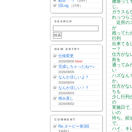
戯言･･･♪
（28件）
微塵って
旧Log
（27件）
じ。
ガラスも
れっつら
SEARCH
近所のス
が
残ってた
行列
出来てる
ー？
NEW ENTRY
仕方がな
仕様変更
前を
2026/08/06
New!
通ってみ
完成しちゃったねー♪
い
2026/08/05
ハズなん
なんか涼しいよ？
か。
2026/08/04
仕方がな
なんか涼しい！？
ちも
2026/08/03
少し行列
積み直し
の
2026/08/02
実施日で
いの
待ち。給
COMMENT
で。
Re:ヌーピー第3回
ハイ、キ
YABU