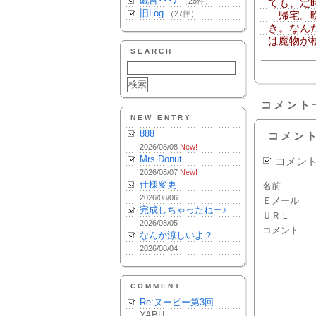
戯言･･･♪
（28件）
ても、定
旧Log
（27件）
帰宅。晩
き。なん
は魔物が
SEARCH
コメント
NEW ENTRY
888
コメン
2026/08/08
New!
Mrs.Donut
コメン
2026/08/07
New!
仕様変更
名前
2026/08/06
Ｅメール
完成しちゃったねー♪
ＵＲＬ
2026/08/05
コメント
なんか涼しいよ？
2026/08/04
COMMENT
Re:ヌーピー第3回
YABU