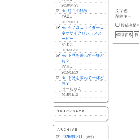
2018/04/23
Re:紅白の結果
文字色
YABU
削除キー
2017/01/01
投稿者情
Re:石ノ森→ライダー→
ネオサイクロン→スヌ
ーピー
かよこ
2016/05/08
Re:下見を兼ねて一杯ど
お？
YABU
2015/11/13
Re:下見を兼ねて一杯ど
お？
はーちゃん
2015/11/13
TRACKBACK
ARCHIVE
2026年08月
（8件）