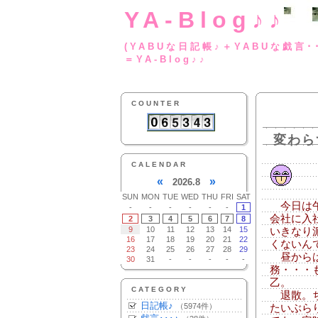
YA-Blog♪♪
(YABUな日記帳♪＋
＝YA-Blog♪♪
COUNTER
変わら
CALENDAR
«
»
2026.8
SUN
MON
TUE
WED
THU
FRI
SAT
今日は午
-
-
-
-
-
-
1
会社に入
2
3
4
5
6
7
8
9
10
11
12
13
14
15
いきなり
16
17
18
19
20
21
22
くないん
23
24
25
26
27
28
29
昼からは
30
31
-
-
-
-
-
務・・・
乙。
CATEGORY
退散。ち
日記帳♪
（5974件）
たいぶら