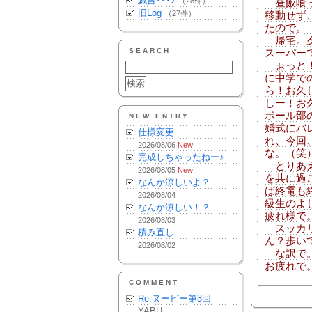
戯言･･･♪
（28件）
昼飯喰っ
旧Log
（27件）
移動せず
たので。
帰宅。夕
SEARCH
スーパー
ぉっと！
に中学で
ら！お久
しー！お
ボール部
NEW ENTRY
婚式にバ
仕様変更
れ、今回
2026/08/06
New!
な。（笑
完成しちゃったねー♪
とりあえず。
2026/08/05
New!
を共に過
なんか涼しいよ？
ば終電も
2026/08/04
級生のよ
なんか涼しい！？
疲れ様で
2026/08/03
スッカリ
積み直し
ん？歩い
2026/08/02
な訳で。
お疲れで
COMMENT
Re:ヌーピー第3回
YABU