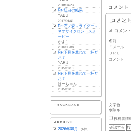
2018/04/23
コメント
Re:紅白の結果
YABU
コメン
2017/01/01
Re:石ノ森→ライダー→
コメン
ネオサイクロン→スヌ
ーピー
名前
かよこ
Ｅメール
2016/05/08
Re:下見を兼ねて一杯ど
ＵＲＬ
お？
コメント
YABU
2015/11/13
Re:下見を兼ねて一杯ど
お？
はーちゃん
2015/11/13
文字色
TRACKBACK
削除キー
投稿者情
ARCHIVE
2026年08月
（6件）