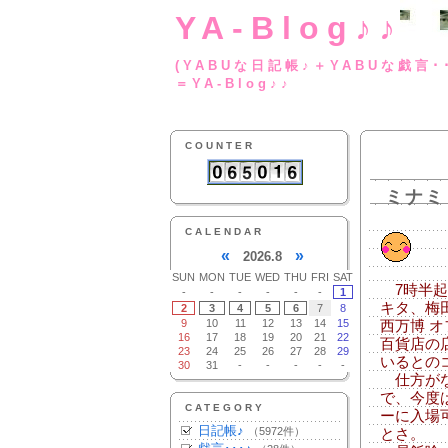
YA-Blog♪♪
(YABUな日記帳♪＋
＝YA-Blog♪♪
COUNTER
ミナミ
CALENDAR
«
»
2026.8
SUN
MON
TUE
WED
THU
FRI
SAT
7時半起
-
-
-
-
-
-
1
キタ、梅
2
3
4
5
6
7
8
9
10
11
12
13
14
15
西万博 
16
17
18
19
20
21
22
百貨店の
23
24
25
26
27
28
29
いるとの
30
31
-
-
-
-
-
仕方がな
で、今度
CATEGORY
ーに入場
日記帳♪
（5972件）
とさ。