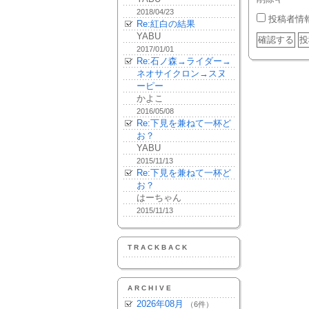
2018/04/23
投稿者情
Re:紅白の結果
YABU
2017/01/01
Re:石ノ森→ライダー→
ネオサイクロン→スヌ
ーピー
かよこ
2016/05/08
Re:下見を兼ねて一杯ど
お？
YABU
2015/11/13
Re:下見を兼ねて一杯ど
お？
はーちゃん
2015/11/13
TRACKBACK
ARCHIVE
2026年08月
（6件）