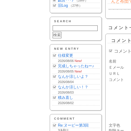
戯言･･･♪
（28件）
んと布団
旧Log
（27件）
SEARCH
コメント
コメン
NEW ENTRY
コメン
仕様変更
2026/08/06
New!
名前
完成しちゃったねー♪
Ｅメール
2026/08/05
New!
ＵＲＬ
なんか涼しいよ？
コメント
2026/08/04
なんか涼しい！？
2026/08/03
積み直し
2026/08/02
COMMENT
Re:ヌーピー第3回
文字色
YABU
削除キー