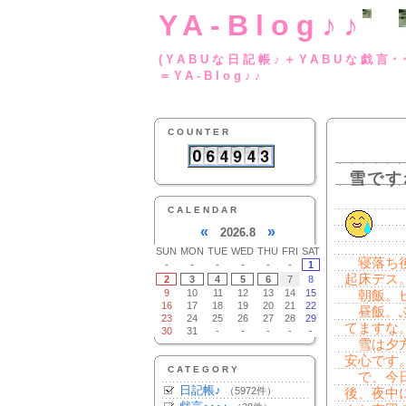
YA-Blog♪♪
(YABUな日記帳♪＋
＝YA-Blog♪♪
COUNTER
雪です
CALENDAR
«
»
2026.8
SUN
MON
TUE
WED
THU
FRI
SAT
寝落ち後
-
-
-
-
-
-
1
起床デス
2
3
4
5
6
7
8
9
10
11
12
13
14
15
朝飯。ビ
16
17
18
19
20
21
22
昼飯。ふ
23
24
25
26
27
28
29
てますな
30
31
-
-
-
-
-
雪は夕方
安心です
CATEGORY
で、今日
日記帳♪
（5972件）
後、夜中