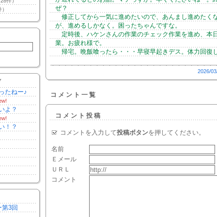
28件）
ぜ？
件）
修正してから一気に進めたいので、あんまし進めたく
が、進めるしかなく。困ったちゃんですな。
定時後、ハケンさんの作業のチェック作業を進め、本
業。お疲れ様で。
帰宅。晩飯喰ったら・・・早寝早起きデス。体力回復
2026/03
Y
ったねー♪
コメント一覧
ew!
いよ？
コメント投稿
ew!
い！？
コメントを入力して
投稿ボタン
を押してください。
名前
Ｅメール
ＵＲＬ
コメント
ー第3回