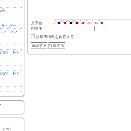
結果
文字色
■
■
■
■
■
■
■
■
森→ライダー→
削除キー
ロン→スヌ
投稿者情報を保存する
を兼ねて一杯ど
を兼ねて一杯ど
K
（5件）