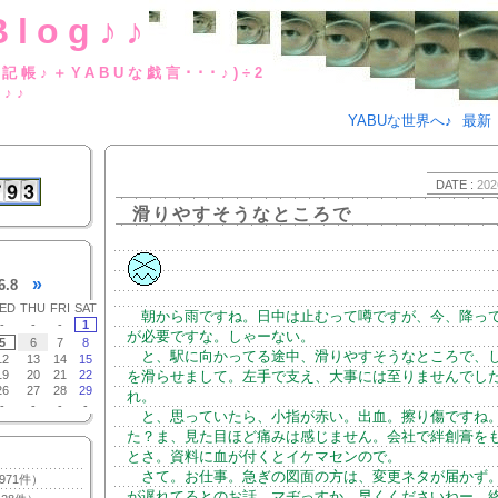
Blog♪♪
BUな日記帳♪＋YABUな戯言･･･
g♪♪
YABUな世界へ♪
最新
DATE :
202
滑りやすそうなところで
»
6.8
ED
THU
FRI
SAT
朝から雨ですね。日中は止むって噂ですが、今、降っ
-
-
-
1
が必要ですな。しゃーない。
5
6
7
8
と、駅に向かってる途中、滑りやすそうなところで、
12
13
14
15
19
20
21
22
を滑らせまして。左手で支え、大事には至りませんでし
26
27
28
29
れ。
-
-
-
-
と、思っていたら、小指が赤い。出血。擦り傷ですね
た？ま、見た目ほど痛みは感じません。会社で絆創膏を
とさ。資料に血が付くとイケマセンので。
さて。お仕事。急ぎの図面の方は、変更ネタが届かず
971件）
が遅れてるとのお話。マヂっすか。早くくださいねー。