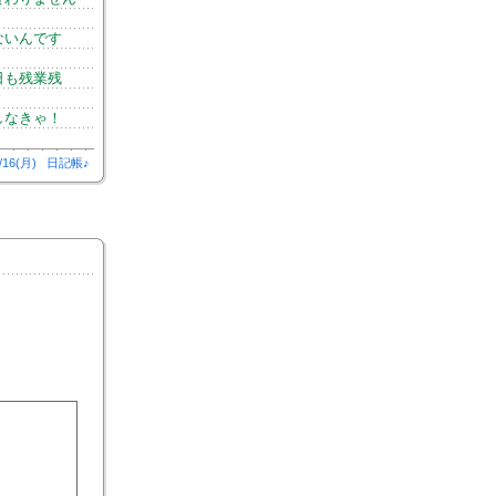
ないんです
日も残業残
しなきゃ！
/16(月)
日記帳♪