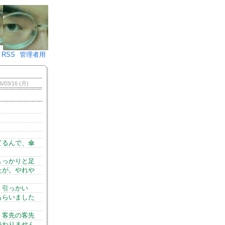
♪)÷2
RSS
管理者用
6/03/16 (月)
てるんで、傘
しっかりと足
たが。やれや
。引っかい
もらいました
。客先の客先
終わりません