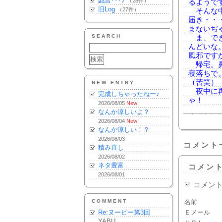
戯言･･･♪
（28件）
るようで
旧Log
（27件）
そんな中
届き・・
まないぢ
SEARCH
ま、でき
んどいな
風邪です
帰宅。鼻
寝落ちで
（苦笑）
NEW ENTRY
夜中に再
完成しちゃったねー♪
ゃ！
2026/08/05
New!
なんか涼しいよ？
2026/08/04
New!
なんか涼しい！？
2026/08/03
コメント
積み直し
2026/08/02
ネタ豊富
コメン
2026/08/01
コメン
COMMENT
名前
Re:ヌーピー第3回
Ｅメール
YABU