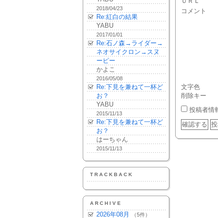
ＵＲＬ
2018/04/23
コメント
Re:紅白の結果
YABU
2017/01/01
Re:石ノ森→ライダー→
ネオサイクロン→スヌ
ーピー
かよこ
2016/05/08
Re:下見を兼ねて一杯ど
文字色
お？
削除キー
YABU
投稿者情
2015/11/13
Re:下見を兼ねて一杯ど
お？
はーちゃん
2015/11/13
TRACKBACK
ARCHIVE
2026年08月
（5件）