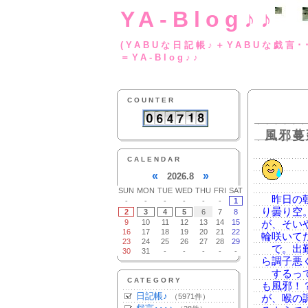
YA-Blog♪♪
(YABUな日記帳♪＋
＝YA-Blog♪♪
COUNTER
風邪蔓
CALENDAR
«
»
2026.8
SUN
MON
TUE
WED
THU
FRI
SAT
昨日の朝
-
-
-
-
-
-
1
り曇り空
2
3
4
5
6
7
8
9
10
11
12
13
14
15
が、そい
16
17
18
19
20
21
22
輪咲いて
23
24
25
26
27
28
29
で。出勤
30
31
-
-
-
-
-
ら調子悪
するって
CATEGORY
も風邪！
日記帳♪
（5971件）
が、喉の