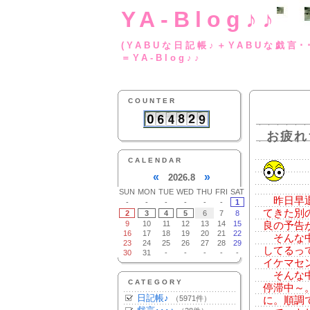
YA-Blog♪♪
(YABUな日記帳♪＋
＝YA-Blog♪♪
COUNTER
お疲れ
CALENDAR
«
»
2026.8
SUN
MON
TUE
WED
THU
FRI
SAT
昨日早退
-
-
-
-
-
-
1
てきた別
2
3
4
5
6
7
8
9
10
11
12
13
14
15
良の予告
16
17
18
19
20
21
22
そんな中
23
24
25
26
27
28
29
してるっ
30
31
-
-
-
-
-
イケマセ
そんな中
CATEGORY
停滞中～
日記帳♪
（5971件）
に。順調