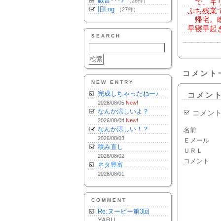
戯言･･･♪
（28件）
で、キリ
旧Log
（27件）
ぷち残業
帰宅。晩
早寝早起
SEARCH
コメント
NEW ENTRY
完成しちゃったねー♪
コメン
2026/08/05
New!
なんか涼しいよ？
コメン
2026/08/04
New!
なんか涼しい！？
名前
2026/08/03
Ｅメール
積み直し
ＵＲＬ
2026/08/02
コメント
ネタ豊富
2026/08/01
COMMENT
Re:ヌーピー第3回
YABU