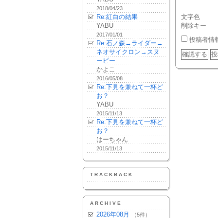
2018/04/23
Re:紅白の結果
文字色
YABU
削除キー
2017/01/01
投稿者情
Re:石ノ森→ライダー→
ネオサイクロン→スヌ
ーピー
かよこ
2016/05/08
Re:下見を兼ねて一杯ど
お？
YABU
2015/11/13
Re:下見を兼ねて一杯ど
お？
はーちゃん
2015/11/13
TRACKBACK
ARCHIVE
2026年08月
（5件）