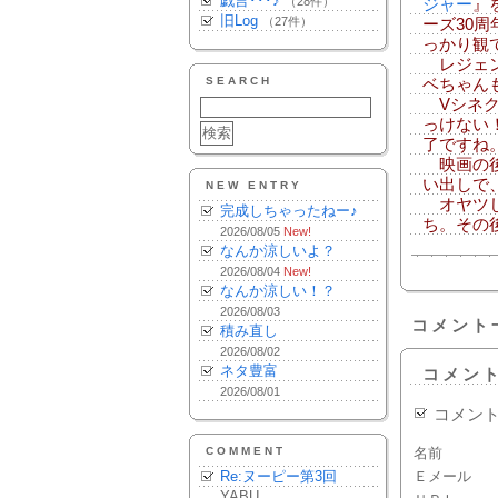
戯言･･･♪
（28件）
ジャー
』
旧Log
（27件）
ーズ30
っかり観
レジェン
SEARCH
ベちゃん
Vシネク
っけない
了ですね
映画の後
い出しで
NEW ENTRY
オヤツし
完成しちゃったねー♪
ち。その
2026/08/05
New!
なんか涼しいよ？
2026/08/04
New!
なんか涼しい！？
2026/08/03
コメント
積み直し
2026/08/02
ネタ豊富
コメン
2026/08/01
コメン
COMMENT
名前
Re:ヌーピー第3回
Ｅメール
YABU