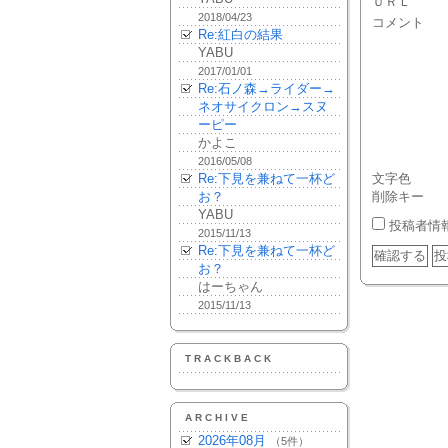
ＵＲＬ
2018/04/23
コメント
Re:紅白の結果
YABU
2017/01/01
Re:石ノ森→ライダー→
ネオサイクロン→スヌ
ーピー
かよこ
2016/05/08
Re:下見を兼ねて一杯ど
文字色
お？
削除キー
YABU
投稿者情
2015/11/13
Re:下見を兼ねて一杯ど
お？
はーちゃん
2015/11/13
TRACKBACK
ARCHIVE
2026年08月
（5件）