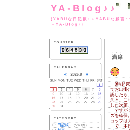
YA-Blog♪♪
(YABUな日記帳♪＋
＝YA-Blog♪♪
COUNTER
満席
CALENDAR
«
»
2026.8
SUN
MON
TUE
WED
THU
FRI
SAT
8時起床
-
-
-
-
-
-
1
でお出掛
2
3
4
5
6
7
8
9
10
11
12
13
14
15
認したら
16
17
18
19
20
21
22
久々。こ
23
24
25
26
27
28
29
した次第
30
31
-
-
-
-
-
ですが！
ズを確保
CATEGORY
ョップは
日記帳♪
（5971件）
で、本