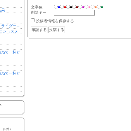
文字色
■
■
■
■
■
■
■
■
結果
削除キー
投稿者情報を保存する
森→ライダー→
ロン→スヌ
を兼ねて一杯ど
を兼ねて一杯ど
K
（6件）