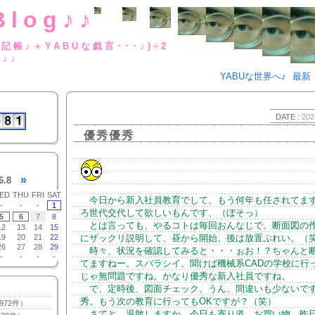
Blog♪♪
BUな日記帳♪＋YABUな戯言･･･
g♪♪
YABUな世界へ♪
最新
DATE :
202
優秀優秀
»
6.8
ED
THU
FRI
SAT
今日から新入社員教育でして。もう何年も任されてま
-
-
-
1
ろ世代交代して欲しいもんです、（ぼそっ）
5
6
7
8
とは言っても、やるコトは毎回おんなじで。断面図の
12
13
14
15
19
20
21
22
にザックリ説明して、昼から開始。後は放置ぷれい。（
26
27
28
29
時々、状況を確認してみると・・・ぉお！？ちゃんと
-
-
-
-
てますねー。スバラシイ。聞けば機械系CADの学校に行
じゃ無問題ですね。かなり優秀な新入社員ですね。
で、定時後、図面チェック。うん、間違いも少ないで
秀。もう次の教育に行ってもOKですが？（笑）
972件）
さてと。退散しますか。今日も寄り道。お買い物。昨