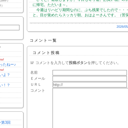
28件）
に帰宅。ただいま～。
件）
今週はリハビリ期間なのに、ぷち残業でしたので・・
と。目が覚めたらスッカリ朝。おはよーさんです。（苦
2026/05
コメント一覧
Y
コメント投稿
ew!
コメントを入力して
投稿ボタン
を押してください。
ったねー♪
ew!
名前
いよ？
Ｅメール
ＵＲＬ
い！？
コメント
ー第3回