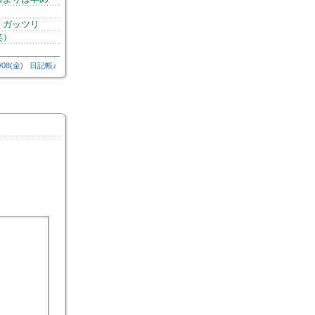
・ガッツリ
笑）
/08(金)
日記帳♪