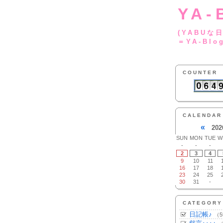
YA-
(YA
＝YA-Blo
COUNTER
CALENDAR
«
202
SUN
MON
TUE
W
-
-
-
2
3
4
9
10
11
16
17
18
23
24
25
30
31
-
CATEGORY
日記帳♪
（5