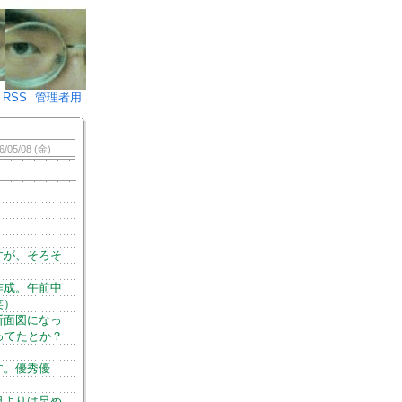
♪)÷2
RSS
管理者用
6/05/08 (金)
すが、そろそ
作成。午前中
笑）
断面図になっ
ってたとか？
す。優秀優
日よりは早め