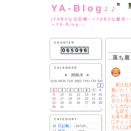
YA-Blog♪♪
(YABUな日記帳♪＋
＝YA-Blog♪♪
COUNTER
落ち着
CALENDAR
«
»
2026.8
SUN
MON
TUE
WED
THU
FRI
SAT
新入社員
-
-
-
-
-
-
1
着いた！
2
3
4
5
6
7
8
9
10
11
12
13
14
15
み。やる
16
17
18
19
20
21
22
るコト増
23
24
25
26
27
28
29
いしかな
30
31
-
-
-
-
-
な訳で。
も落ち着
CATEGORY
にチェッ
日記帳♪
（5972件）
さんには