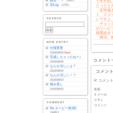
戯言･･･♪
（28件）
ですがね
旧Log
（27件）
とっとと
定時過ぎ
ト、スゴ
SEARCH
いですよ
チェック
のリハビ
残業続きで
帰宅。晩
NEW ENTRY
仕様変更
2026/08/06
New!
完成しちゃったねー♪
コメント
2026/08/05
なんか涼しいよ？
2026/08/04
コメン
なんか涼しい！？
2026/08/03
コメン
積み直し
2026/08/02
名前
Ｅメール
ＵＲＬ
COMMENT
コメント
Re:ヌーピー第3回
YABU