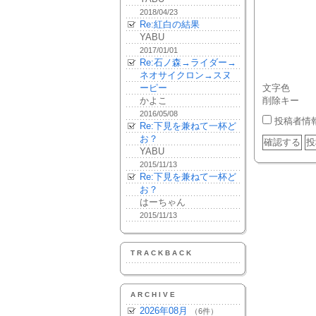
2018/04/23
Re:紅白の結果
YABU
2017/01/01
Re:石ノ森→ライダー→
ネオサイクロン→スヌ
ーピー
文字色
かよこ
削除キー
2016/05/08
投稿者情
Re:下見を兼ねて一杯ど
お？
YABU
2015/11/13
Re:下見を兼ねて一杯ど
お？
はーちゃん
2015/11/13
TRACKBACK
ARCHIVE
2026年08月
（6件）