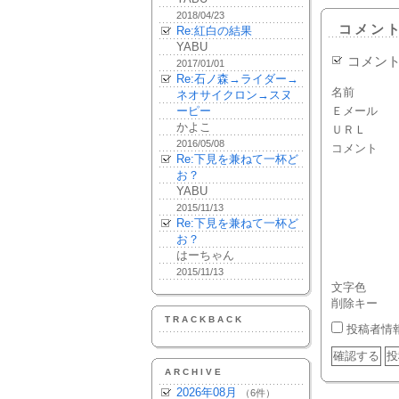
2018/04/23
コメン
Re:紅白の結果
YABU
コメン
2017/01/01
Re:石ノ森→ライダー→
名前
ネオサイクロン→スヌ
ーピー
Ｅメール
かよこ
ＵＲＬ
2016/05/08
コメント
Re:下見を兼ねて一杯ど
お？
YABU
2015/11/13
Re:下見を兼ねて一杯ど
お？
はーちゃん
2015/11/13
文字色
削除キー
TRACKBACK
投稿者情
ARCHIVE
2026年08月
（6件）