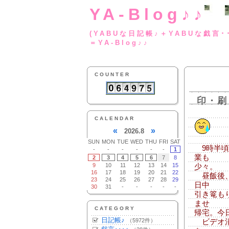
YA-Blog♪♪
(YABUな日記帳♪＋
＝YA-Blog♪♪
COUNTER
印・刷
CALENDAR
«
»
2026.8
SUN
MON
TUE
WED
THU
FRI
SAT
9時半頃
-
-
-
-
-
-
1
業も
2
3
4
5
6
7
8
9
10
11
12
13
14
15
少々。
16
17
18
19
20
21
22
昼飯後、
23
24
25
26
27
28
29
日中
30
31
-
-
-
-
-
引き篭も
ませ
CATEGORY
帰宅。今
日記帳♪
（5972件）
ビデオ消