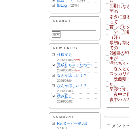
戯言･･･♪
（28件）
を
旧Log
（27件）
印刷しな
面の
ネタに凝
SEARCH
って
貰ってた
で、印刷
（汗）
最初は割
ての
NEW ENTRY
2回目の
仕様変更
キが
2026/08/06
New!
汚れちゃ
完成しちゃったねー♪
なんとか
2026/08/05
New!
スッカリ
なんか涼しいよ？
晩飯喰っ
2026/08/04
た。
なんか涼しい！？
早寝です
2026/08/03
夜中に目
積み直し
喪中ハガ
2026/08/02
COMMENT
Re:ヌーピー第3回
コメント
YABU