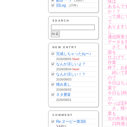
戯言･･･♪
（28件）
味は
旧Log
（27件）
あるんで
か！？
って感じ
SEARCH
て
あります
し、
通信障害
データを
さて。順
NEW ENTRY
面を
完成しちゃったねー♪
仕上げて
2026/08/05
New!
作業
なんか涼しいよ？
終了。お
2026/08/04
New!
続いて図
なんか涼しい！？
ので
2026/08/03
今日はち
積み直し
業で
2026/08/02
今日も1
ネタ豊富
が、
2026/08/01
やっぱ定
さ。帰り
業も
COMMENT
次の作業
Re:ヌーピー第3回
21時過
YABU