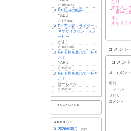
なり
2018/04/23
オヤスミナ
Re:紅白の結果
夜中に目
YABU
る。
2017/01/01
オヤスミ
Re:石ノ森→ライダー→
ネオサイクロン→スヌ
ーピー
かよこ
2016/05/08
コメント
Re:下見を兼ねて一杯ど
お？
コメン
YABU
2015/11/13
コメン
Re:下見を兼ねて一杯ど
お？
名前
はーちゃん
Ｅメール
2015/11/13
ＵＲＬ
コメント
TRACKBACK
ARCHIVE
2026年08月
（5件）