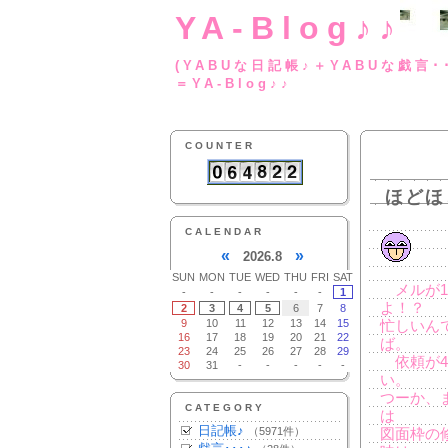
YA-Blog♪♪
(YABUな日記帳♪＋
＝YA-Blog♪♪
COUNTER
ほどほ
CALENDAR
«
»
2026.8
SUN
MON
TUE
WED
THU
FRI
SAT
メルが1
-
-
-
-
-
-
1
よ！？
2
3
4
5
6
7
8
9
10
11
12
13
14
15
忙しいん
16
17
18
19
20
21
22
ば。
23
24
25
26
27
28
29
依頼が4
30
31
-
-
-
-
-
い。
つーか、
CATEGORY
は
日記帳♪
（5971件）
図面枠の