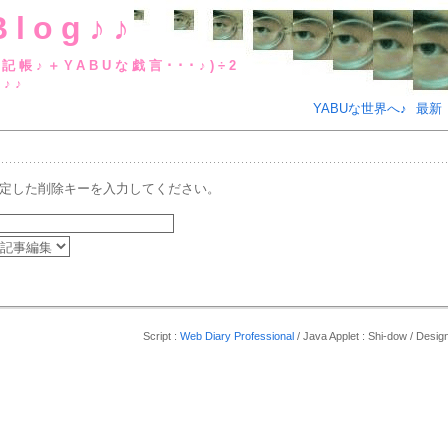
Blog♪♪
BUな日記帳♪＋YABUな戯言･･･
g♪♪
YABUな世界へ♪
最新
定した削除キーを入力してください。
Script :
Web Diary Professional
/ Java Applet : Shi-dow / De