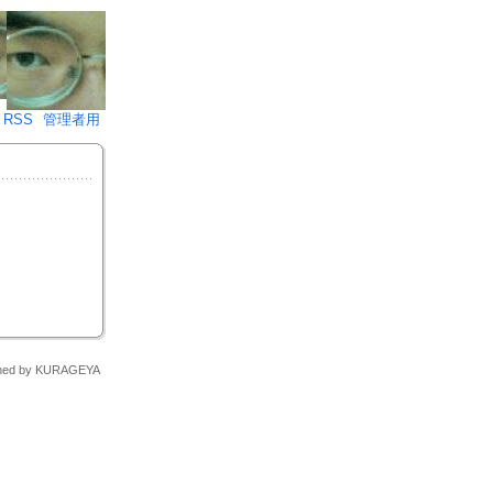
♪)÷2
RSS
管理者用
signed by KURAGEYA