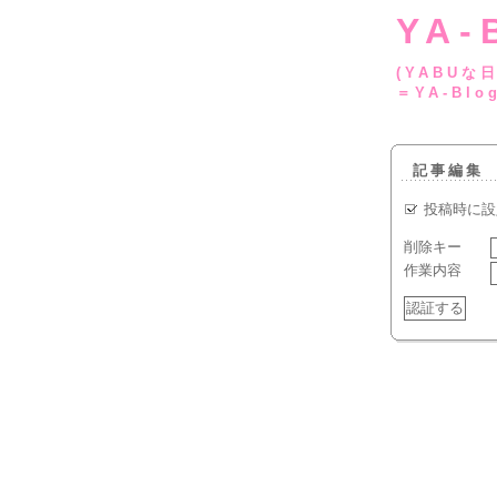
YA-
(YA
＝YA-Blo
記事編集
投稿時に設
削除キー
作業内容