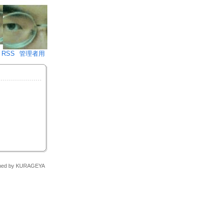
♪)÷2
RSS
管理者用
signed by KURAGEYA