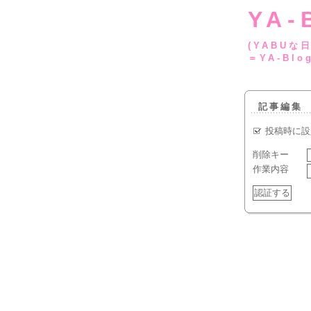
YA-
(YA
＝YA-Blo
記事編集
投稿時に設
削除キー
作業内容