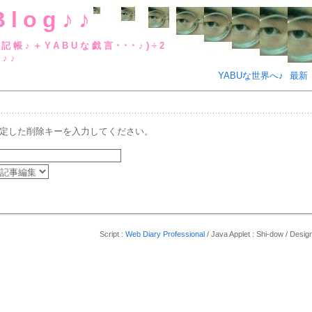
Blog♪♪
BUな日記帳♪＋YABUな戯言･･･
g♪♪
YABUな世界へ♪
最新
定した削除キーを入力してください。
Script :
Web Diary Professional
/ Java Applet : Shi-dow / De