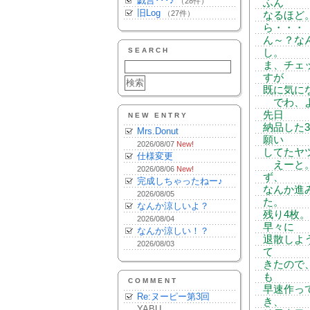
戯言･･･♪
（28件）
ふん
旧Log
（27件）
なるほど
ら・・・
ん～？な
SEARCH
し。
ま、チェ
すが
既に気に
でわ、よ
先日
NEW ENTRY
納品した
Mrs.Donut
願い
2026/08/07
New!
してたヤ
仕様変更
えーと。
2026/08/06
New!
ず、
完成しちゃったねー♪
なんか進
2026/08/05
た。
なんか涼しいよ？
残り4枚
2026/08/04
早々に
なんか涼しい！？
退散しよ
2026/08/03
て
きたので
も
COMMENT
早速作っ
Re:ヌーピー第3回
き、
YABU