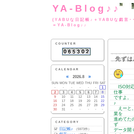
YA-Blog♪♪
(YABUな日記帳♪＋
＝YA-Blog♪♪
COUNTER
先ずは
CALENDAR
«
»
2026.8
SUN
MON
TUE
WED
THU
FRI
SAT
ISO対
-
-
-
-
-
-
1
仕事
2
3
4
5
6
7
8
9
10
11
12
13
14
15
ですよ。
16
17
18
19
20
21
22
♪
23
24
25
26
27
28
29
えーと。
30
31
-
-
-
-
-
業を
進めてた
CATEGORY
ず
日記帳♪
（5973件）
データ開