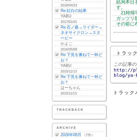
結局本日
2018/04/23
す。
Re:紅白の結果
21時帰
YABU
ガッツリ
2017/01/01
その前に
Re:石ノ森→ライダー→
ネオサイクロン→スヌ
ーピー
かよこ
2016/05/08
トラッ
Re:下見を兼ねて一杯ど
お？
この記事の
YABU
http://p
2015/11/13
blog/ya-
Re:下見を兼ねて一杯ど
お？
はーちゃん
トラック
2015/11/13
TRACKBACK
ARCHIVE
2026年08月
（7件）