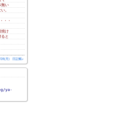
体無い
ない。
・・・
日焼け
擦ると
/28(月)
日記帳♪
og/ya-