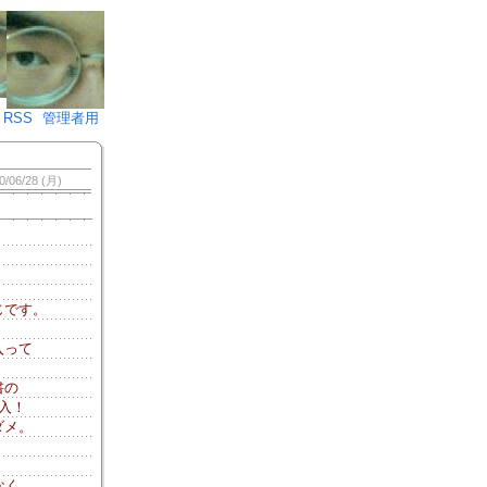
♪)÷2
RSS
管理者用
0/06/28 (月)
じです。
入って
書の
入！
ダメ。
く
なく