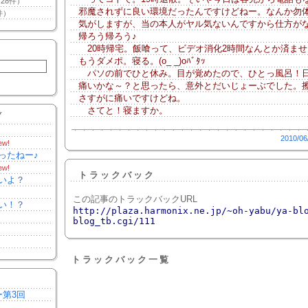
28件）
邪魔されずに良い環境だったんですけどねー。なんか勿
件）
気がしますが、当の本人がヤル気ないんですから仕方が
帰ろう帰ろう♪
20時帰宅。飯喰って、ビデオ消化2時間なんとか済ませ
もうダメポ。寝る。(o_ _)oﾊﾞﾀｯ
パソの前でひと休み。目が覚めたので、ひとっ風呂！
痛いかな～？と思ったら、意外とだいじょーぶでした。
さすがに痛いですけどね。
さてと！寝ますか。
Y
2010/06
ew!
ったねー♪
ew!
トラックバック
いよ？
この記事のトラックバックURL
い！？
http://plaza.harmonix.ne.jp/~oh-yabu/ya-bl
blog_tb.cgi/111
トラックバック一覧
ー第3回