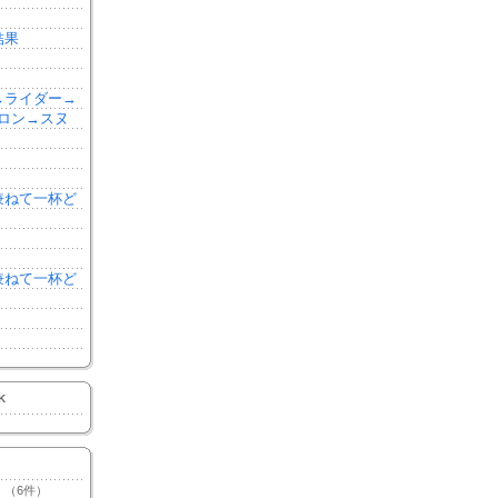
結果
森→ライダー→
ロン→スヌ
を兼ねて一杯ど
を兼ねて一杯ど
K
（6件）