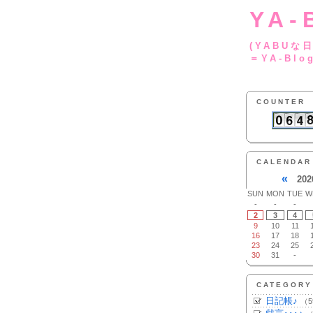
YA-
(YA
＝YA-Blo
COUNTER
CALENDAR
«
202
SUN
MON
TUE
W
-
-
-
2
3
4
9
10
11
16
17
18
23
24
25
30
31
-
CATEGORY
日記帳♪
（5