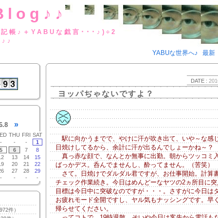
Blog♪♪
BUな日記帳♪＋YABUな戯言･･･
g♪♪
YABUな世界へ♪
最新
DATE :
201
ヨッパぢゃないですよ？
»
6.8
ED
THU
FRI
SAT
駅に向かうまでで、やけに汗が吹き出て、いや～な感
-
-
-
1
日焼けしてるから、余計に汗が出るんでしょーかね～？
5
6
7
8
真っ赤な顔で、なんとか無事に出勤。朝からツッコミ
12
13
14
15
19
20
21
22
ばっかデス。呑んでませんし、酔ってません。（苦笑）
26
27
28
29
さて。日焼けでダルダル君ですが、お仕事開始。計算
-
-
-
-
チェック作業続き。今日はめんどーなヤツの2ヵ所目に突
目標は今日中に突破なのですが・・・。さすがに今日は
お疲れモード全開ですし、ヤル気もナッシングです。早
帰らせてください。
972件）
ってコトで。19時退散。そいや今日は客先から電話も