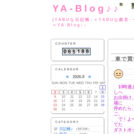
YA-Blog♪♪
(YABUな日記帳♪＋
＝YA-Blog♪♪
COUNTER
車で買
CALENDAR
«
»
2026.8
SUN
MON
TUE
WED
THU
FRI
SAT
10時過
-
-
-
-
-
-
1
しへ
2
3
4
5
6
7
8
9
10
11
12
13
14
15
お出掛け
16
17
18
19
20
21
22
場に
23
24
25
26
27
28
29
停めたら
30
31
-
-
-
-
-
ご。
で！よー
CATEGORY
てた
日記帳♪
（5972件）
ダストボ