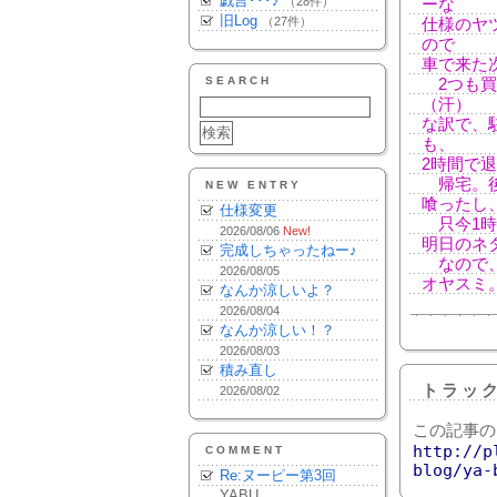
戯言･･･♪
（28件）
ーな
旧Log
（27件）
仕様のヤ
ので
車で来た
SEARCH
2つも買
（汗）
な訳で、
も、
2時間で
帰宅。後
NEW ENTRY
喰ったし
仕様変更
只今1時
2026/08/06
New!
明日のネ
完成しちゃったねー♪
なので、
2026/08/05
オヤスミ。･･
なんか涼しいよ？
2026/08/04
なんか涼しい！？
2026/08/03
積み直し
トラッ
2026/08/02
この記事の
http://p
COMMENT
blog/ya-
Re:ヌーピー第3回
YABU