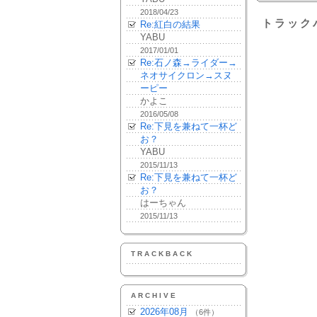
2018/04/23
トラック
Re:紅白の結果
YABU
2017/01/01
Re:石ノ森→ライダー→
ネオサイクロン→スヌ
ーピー
かよこ
2016/05/08
Re:下見を兼ねて一杯ど
お？
YABU
2015/11/13
Re:下見を兼ねて一杯ど
お？
はーちゃん
2015/11/13
TRACKBACK
ARCHIVE
2026年08月
（6件）