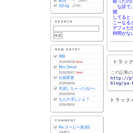
戯言･･･♪
（28件）
経ったの
旧Log
（27件）
な訳で。
開
してると
SEARCH
こーなる
デフォだ
時間がな
NEW ENTRY
888
トラッ
2026/08/08
New!
Mrs.Donut
この記事の
2026/08/07
New!
仕様変更
http://p
blog/ya-
2026/08/06
完成しちゃったねー♪
2026/08/05
なんか涼しいよ？
トラック
2026/08/04
COMMENT
Re:ヌーピー第3回
YABU