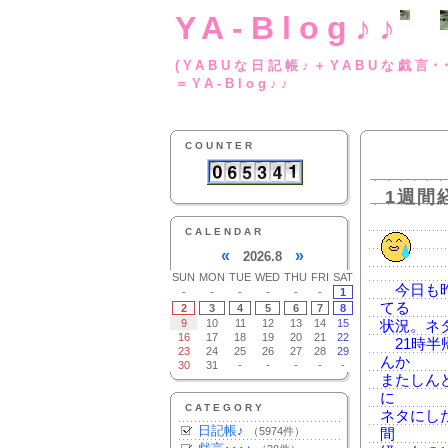
YA-Blog♪♪
(YABUな日記帳♪＋
＝YA-Blog♪♪
COUNTER
1週間
CALENDAR
«
»
2026.8
SUN
MON
TUE
WED
THU
FRI
SAT
今日も昨
-
-
-
-
-
-
1
てる
2
3
4
5
6
7
8
9
10
11
12
13
14
15
状況。ネ
16
17
18
19
20
21
22
21時半
23
24
25
26
27
28
29
んか
30
31
-
-
-
-
-
またしん
に
CATEGORY
ネタにし
日記帳♪
（5974件）
間