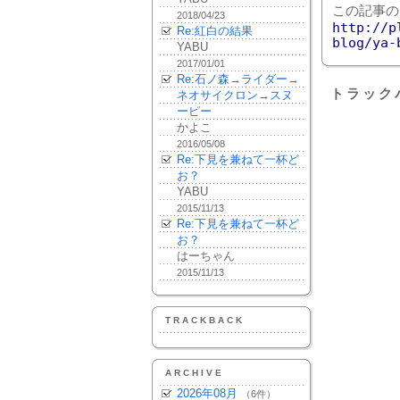
この記事の
2018/04/23
http://p
Re:紅白の結果
blog/ya-
YABU
2017/01/01
Re:石ノ森→ライダー→
トラック
ネオサイクロン→スヌ
ーピー
かよこ
2016/05/08
Re:下見を兼ねて一杯ど
お？
YABU
2015/11/13
Re:下見を兼ねて一杯ど
お？
はーちゃん
2015/11/13
TRACKBACK
ARCHIVE
2026年08月
（6件）