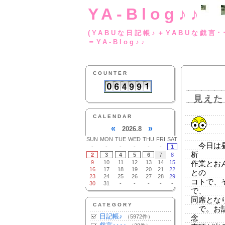
YA-Blog♪♪
(YABUな日記帳♪＋
＝YA-Blog♪♪
COUNTER
見えた
CALENDAR
«
»
2026.8
SUN
MON
TUE
WED
THU
FRI
SAT
今日は昼
-
-
-
-
-
-
1
析
2
3
4
5
6
7
8
9
10
11
12
13
14
15
作業とお
16
17
18
19
20
21
22
との
23
24
25
26
27
28
29
コトで、
30
31
-
-
-
-
-
で、
同席とな
CATEGORY
で。お話
日記帳♪
（5972件）
念