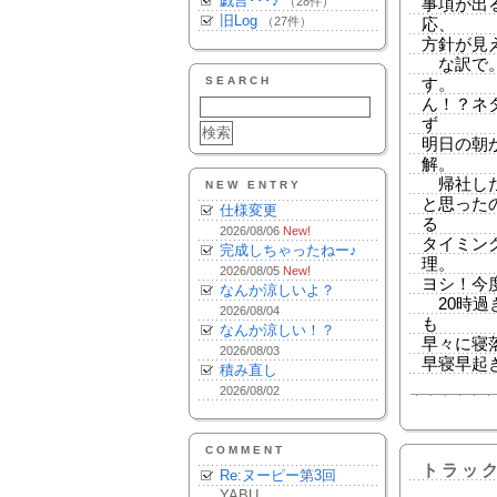
戯言･･･♪
（28件）
事項が出
旧Log
（27件）
応、
方針が見
な訳で。
SEARCH
す。
ん！？ネ
ず
明日の朝
解。
帰社した
NEW ENTRY
と思った
仕様変更
る
2026/08/06
New!
タイミン
完成しちゃったねー♪
理。
2026/08/05
New!
ヨシ！今
なんか涼しいよ？
20時過
2026/08/04
も
なんか涼しい！？
早々に寝落
2026/08/03
早寝早起
積み直し
2026/08/02
COMMENT
トラッ
Re:ヌーピー第3回
YABU