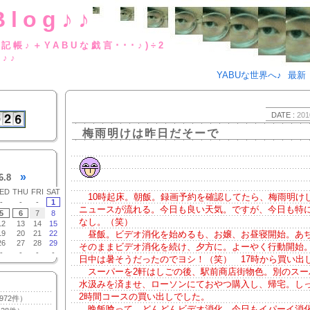
Blog♪♪
BUな日記帳♪＋YABUな戯言･･･
g♪♪
YABUな世界へ♪
最新
DATE :
201
梅雨明けは昨日だそーで
»
6.8
ED
THU
FRI
SAT
10時起床。朝飯。録画予約を確認してたら、梅雨明け
-
-
-
1
ニュースが流れる。今日も良い天気。ですが、今日も特
5
6
7
8
なし。（笑）
12
13
14
15
19
20
21
22
昼飯。ビデオ消化を始めるも、お嬢、お昼寝開始。あ
26
27
28
29
そのままビデオ消化を続け、夕方に。よーやく行動開始
-
-
-
-
日中は暑そうだったのでヨシ！（笑） 17時から買い出
スーパーを2軒はしごの後、駅前商店街物色。別のスー
水汲みを済ませ、ローソンにておやつ購入し、帰宅。し
2時間コースの買い出しでした。
972件）
晩飯喰って、どんどんビデオ消化。今日もイパーイ消化