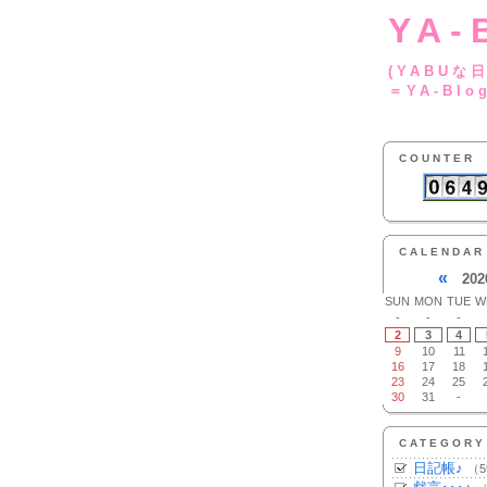
YA-
(YA
＝YA-Blo
COUNTER
CALENDAR
«
202
SUN
MON
TUE
W
-
-
-
2
3
4
9
10
11
16
17
18
23
24
25
30
31
-
CATEGORY
日記帳♪
（5