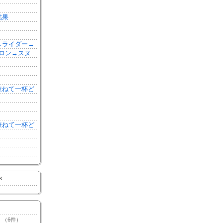
結果
森→ライダー→
ロン→スヌ
を兼ねて一杯ど
を兼ねて一杯ど
K
（6件）