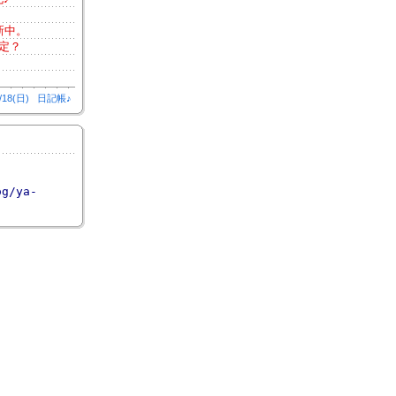
新中。
定？
/18(日)
日記帳♪
og/ya-