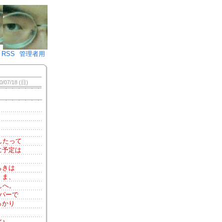
♪)÷2
RSS
管理者用
0/07/18 (日)
したって
に予定は
ちきは
。ま、
しへ。
パーで
っかり
♪