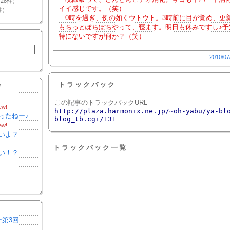
28件）
イイ感じです。（笑）
件）
0時を過ぎ、例の如くウトウト。3時前に目が覚め、更
もちっとぽちぽちやって、寝ます。明日も休みですし♪予
特にないですが何か？（笑）
2010/07
トラックバック
Y
この記事のトラックバックURL
ew!
http://plaza.harmonix.ne.jp/~oh-yabu/ya-bl
ったねー♪
blog_tb.cgi/131
ew!
いよ？
トラックバック一覧
い！？
ー第3回