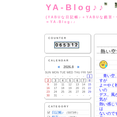
YA-Blog♪♪
(YABUな日記帳♪＋
＝YA-Blog♪♪
COUNTER
熱い空
CALENDAR
«
»
2026.8
SUN
MON
TUE
WED
THU
FRI
SAT
青い空、
-
-
-
-
-
-
1
すが
2
3
4
5
6
7
8
9
10
11
12
13
14
15
よーやく
16
17
18
19
20
21
22
いの
23
24
25
26
27
28
29
デス。風
30
31
-
-
-
-
-
気が
熱い感じ
CATEGORY
は
日記帳♪
（5973件）
ないので