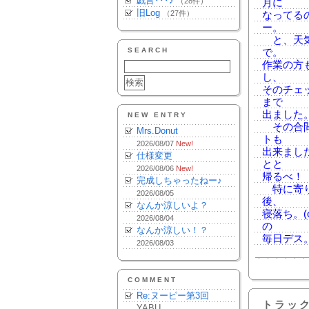
戯言･･･♪
（28件）
月に
旧Log
（27件）
なってる
ー。
と、天気
SEARCH
で。
作業の方
し、
そのチェ
まで
出ました
NEW ENTRY
その合間
Mrs.Donut
トも
2026/08/07
New!
出来まし
仕様変更
とと
2026/08/06
New!
帰るべ！
完成しちゃったねー♪
特に寄り
2026/08/05
後、
なんか涼しいよ？
寝落ち。(
2026/08/04
の
なんか涼しい！？
毎日デス
2026/08/03
COMMENT
Re:ヌーピー第3回
トラッ
YABU