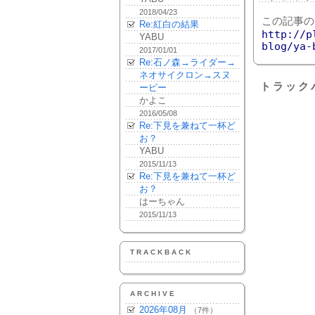
2018/04/23
この記事の
Re:紅白の結果
http://p
YABU
blog/ya-
2017/01/01
Re:石ノ森→ライダー→
ネオサイクロン→スヌ
トラック
ーピー
かよこ
2016/05/08
Re:下見を兼ねて一杯ど
お？
YABU
2015/11/13
Re:下見を兼ねて一杯ど
お？
はーちゃん
2015/11/13
TRACKBACK
ARCHIVE
2026年08月
（7件）