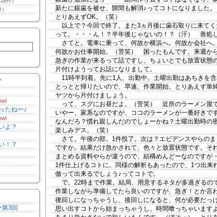
28件）
新たに銀歯を被せ、隙間も解消♪ってコトになりました。
件）
とりあえずOK。（笑）
以上で？今回で終了。また3ヵ月後に歯石取りに来てく
って。・・・ん！？半年後じゃないの！？（汗） 善処
さてと。電車に乗って、何故か横浜へ。何故か会社へ
何故かお仕事開始。（苦笑） 困ったもんです。来週か
急ぎの作業が来るって話ですし、ちょいとでも放置状態
片付けようってお話になりまして。
11時半到着。先に1人、出勤中。土曜出勤はあちきを含
Y
とっとと帰りたいので、早速、作業開始。とりあえず単
ヤツから片付けましょう。
ew!
って、スグにお昼だよ。（苦笑） 近所のラーメン屋
ったねー♪
いやー、家系なのですが、ココのラーメンが一番好きで
ew!
なんだろ？慣れ親しんだのでしょーかね？土曜出勤時の
いよ？
楽しみデス。（笑）
さて。午後の部。1件投了。次は？エビデンスやらのま
い！？
ですか。結果だけ急かされて、色々と放置状態です。そ
まとめる資料やらが違うので、結構めんどーなのですが
1件仕上げるコトに。同様の解析もあったので、1つ出来
倣って出来るでしょう♪ってコトで。
で。22時まで作業。結局、用意するネタが多過ぎるの
作業しながら準備してたら良いのですが、急ぎ！とか言
後回しになっちゃうし、後回しになると、何が必要だっ
ー第3回
思い出すコトから始まっちゃうし、時間喰っちゃいます