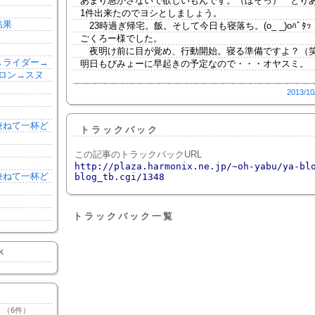
あまり急かさないで欲しいもんです。（ぼそっ） とり
1件出来たのでヨシとしましょう。
結果
23時過ぎ帰宅。飯。そして今日も寝落ち。(o_ _)oﾊﾞﾀ
ごくろー様でした。
夜明け前に目が覚め、行動開始。寝る準備ですよ？（
森→ライダー→
明日もびみょーに早起きの予定なので・・・オヤスミ。
ロン→スヌ
2013/10
を兼ねて一杯ど
トラックバック
この記事のトラックバックURL
http://plaza.harmonix.ne.jp/~oh-yabu/ya-bl
を兼ねて一杯ど
blog_tb.cgi/1348
トラックバック一覧
K
（6件）