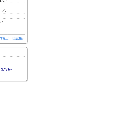
あえず
ｯ 乙。
笑）
/19(土)
日記帳♪
og/ya-