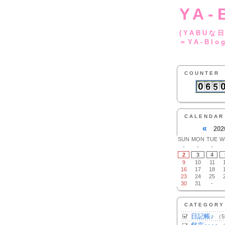
YA-
(YA
＝YA-Blo
COUNTER
CALENDAR
«
202
SUN
MON
TUE
W
-
-
-
2
3
4
9
10
11
16
17
18
23
24
25
30
31
-
CATEGORY
日記帳♪
（5