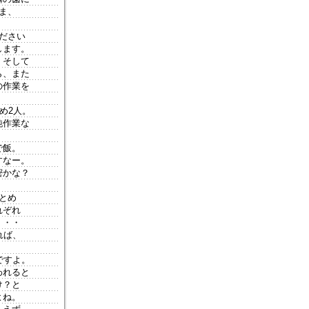
ま、
ださい
します。
。そして
ら、また
の作業を
め2人。
純作業な
で飯。
すなー。
密かな？
とめ
れぞれ
・・・
れば、
ですよ。
われると
け？と
よね。