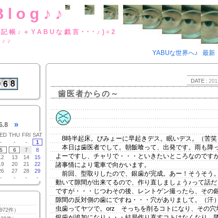
Blog♪♪
BUな日記帳♪＋YABUな戯言･･･
g♪♪
YABUな世界へ♪
最新
DATE :
201
歯医者からの～
»
6.8
ED
THU
FRI
SAT
8時半起床。びみょーに早起きデス。眠いデス。（苦笑
-
-
-
1
本日は歯医者でして。朝飯喰って、出発です。雨も降
5
6
7
8
よーですし、チャリで・・・といきたいところなのです
12
13
14
15
19
20
21
22
諸事情により電車で向かいます。
26
27
28
29
前回、型取りしたので、銀歯が完成。あー！そうそう
-
-
-
-
動いて隙間が出来てるので、作り直しましょう♪って話だ
ですが・・・じつわその後、レントゲン撮ったら、その
隙間の反対側の歯にですね・・・穴がありまして。（汗
虫歯ってヤツで。orz そっちを削るコトになり、その穴
972件）
銀歯が追加になり・・・結局作り直すコトはなくなり、