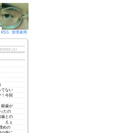
♪)÷2
RSS
管理者用
3/10/19 (土)
）
ってない
が！今回
。銀歯が
ったの
銀歯との
） えぇ
埋めの
隣の歯に