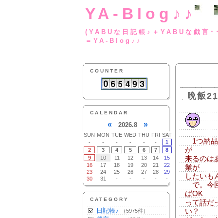
YA-Blog♪♪
(YABUな日記帳♪＋
＝YA-Blog♪♪
COUNTER
晩飯2
CALENDAR
«
»
2026.8
SUN
MON
TUE
WED
THU
FRI
SAT
1つ納品
-
-
-
-
-
-
1
が
2
3
4
5
6
7
8
9
10
11
12
13
14
15
来るのは
16
17
18
19
20
21
22
業が
23
24
25
26
27
28
29
したいも
30
31
-
-
-
-
-
で。今回
ばOK
CATEGORY
って話だ
日記帳♪
い？
（5975件）