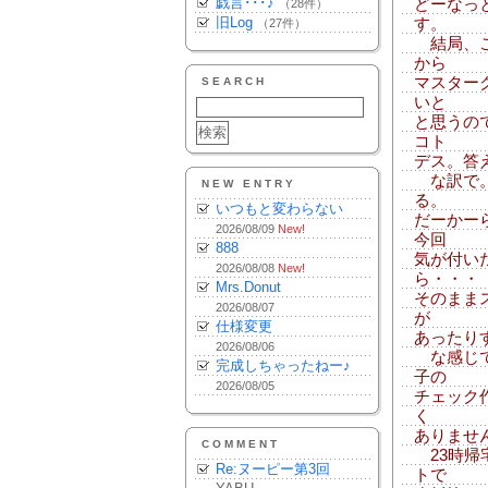
戯言･･･♪
どーなっ
（28件）
旧Log
す。
（27件）
結局、こ
から
マスター
SEARCH
いと
と思うの
コト
デス。答
な訳で。
NEW ENTRY
る。
いつもと変わらない
だーかー
2026/08/09
New!
今回
888
気が付い
2026/08/08
New!
ら・・・
Mrs.Donut
そのまま
2026/08/07
が
仕様変更
あったり
2026/08/06
な感じで
完成しちゃったねー♪
子の
2026/08/05
チェック
く
ありません
COMMENT
23時帰
Re:ヌーピー第3回
トで