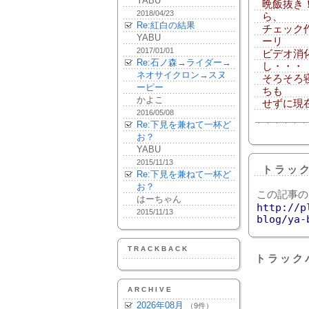
YABU
晩飯抜き
2018/04/23
ら、
Re:紅白の結果
チェック
YABU
ーリ
2017/01/01
ビデオ消
Re:石ノ森→ライダー→
し・・・
ネオサイクロン→スヌ
そろそろ
ーピー
ちも
かよこ
せずに現
2016/05/08
Re:下見を兼ねて一杯ど
お？
YABU
2015/11/13
トラッ
Re:下見を兼ねて一杯ど
お？
この記事の
はーちゃん
http://p
2015/11/13
blog/ya-
TRACKBACK
トラック
ARCHIVE
2026年08月
（9件）