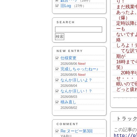
戯言･･･♪
（28件）
り！
旧Log
（27件）
まだ残業
あったよ
（爆）
SEARCH
定時以降
ーも
ないです
絡
しろよ！
てな訳で
NEW ENTRY
期が
仕様変更
16時ま
2026/08/06
New!
笑）
完成しちゃったねー♪
20時半
2026/08/05
New!
せ・・・
なんか涼しいよ？
眠いので
2026/08/04
どっと疲れ
なんか涼しい！？
2026/08/03
積み直し
2026/08/02
トラッ
COMMENT
この記事の
Re:ヌーピー第3回
http://p
YABU