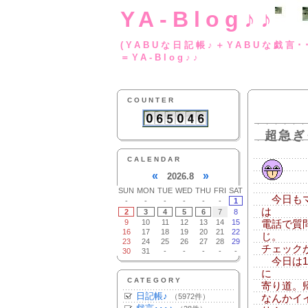
YA-Blog♪♪
(YABUな日記帳♪＋
＝YA-Blog♪♪
COUNTER
超急ぎ
CALENDAR
«
»
2026.8
SUN
MON
TUE
WED
THU
FRI
SAT
今日もマ
-
-
-
-
-
-
1
は
2
3
4
5
6
7
8
9
10
11
12
13
14
15
電話で質
16
17
18
19
20
21
22
じ。
23
24
25
26
27
28
29
チェック
30
31
-
-
-
-
-
今日は1
に
CATEGORY
寄り道。
日記帳♪
（5972件）
なんかイ