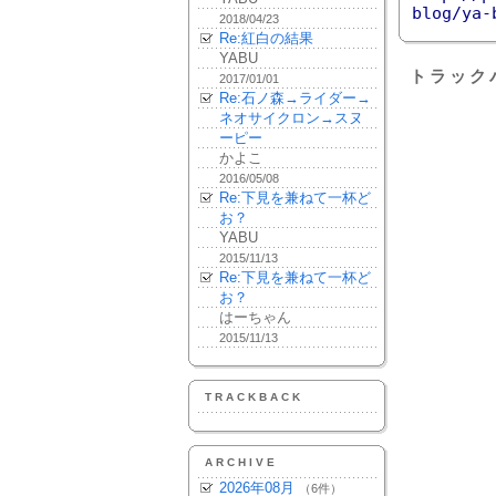
blog/ya-
2018/04/23
Re:紅白の結果
YABU
トラック
2017/01/01
Re:石ノ森→ライダー→
ネオサイクロン→スヌ
ーピー
かよこ
2016/05/08
Re:下見を兼ねて一杯ど
お？
YABU
2015/11/13
Re:下見を兼ねて一杯ど
お？
はーちゃん
2015/11/13
TRACKBACK
ARCHIVE
2026年08月
（6件）