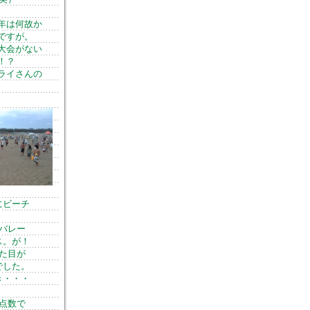
年は何故か
ですが。
大会がない
！？
ライさんの
にビーチ
バレー
ス。が！
た目が
でした。
き・・・
点数で