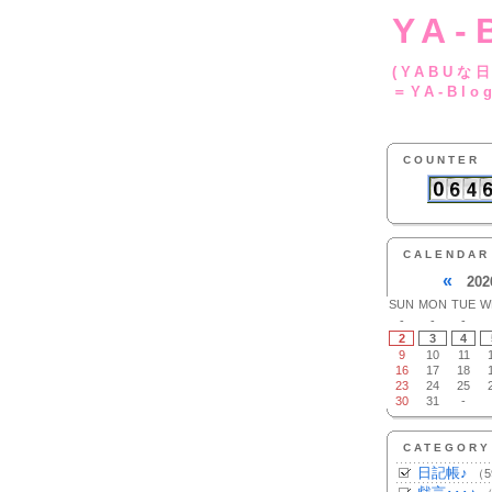
YA-
(YA
＝YA-Blo
COUNTER
CALENDAR
«
202
SUN
MON
TUE
W
-
-
-
2
3
4
9
10
11
16
17
18
23
24
25
30
31
-
CATEGORY
日記帳♪
（5