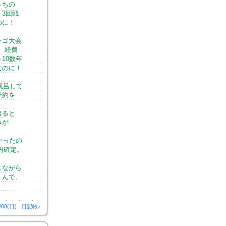
うちの
3回戦
のに！
ンゴ大会
 経費
10数年
なのに！
風呂して
予約を
出ると
みが
かったの
円確定。
しながら
。んで、
/08(日)
日記帳♪