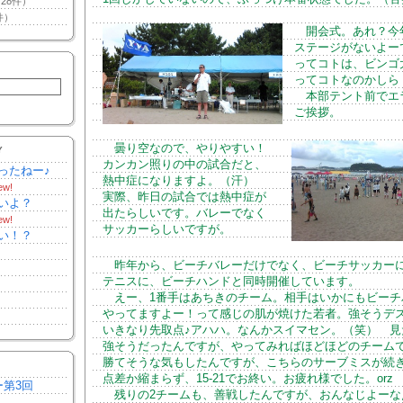
28件）
件）
開会式。あれ？今
ステージがないよー
ってコトは、ビンゴ
ってコトなのかしら
本部テント前でエ
ご挨拶。
曇り空なので、やりやすい！
Y
カンカン照りの中の試合だと、
ったねー♪
熱中症になりますよ。（汗）
ew!
実際、昨日の試合では熱中症が
いよ？
出たらしいです。バレーでなく
ew!
サッカーらしいですが。
い！？
昨年から、ビーチバレーだけでなく、ビーチサッカー
テニスに、ビーチハンドと同時開催しています。
えー、1番手はあちきのチーム。相手はいかにもビーチ
やってますよー！って感じの肌が焼けた若者。強そうデ
いきなり先取点♪アハハ。なんかスイマセン。（笑） 見
強そうだったんですが、やってみればほどほどのチーム
勝てそうな気もしたんですが、こちらのサーブミスが続
点差か縮まらず、15-21でお終い。お疲れ様でした。orz
ー第3回
残りの2チームも、善戦したんですが、おんなじよーな