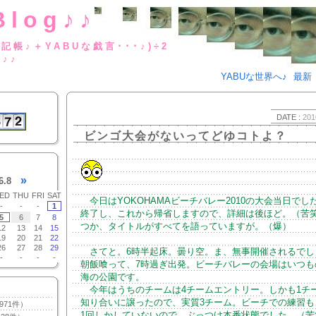
Blog♪♪
BUな日記帳♪＋YABUな戯言･･･
g♪♪
YABUな世界へ♪
最新
DATE :
201
ビンゴ大会がないってどゆコトよ？
»
6.8
ED
THU
FRI
SAT
今日はYOKOHAMAビーチバレー2010の大会当日でし
-
-
-
1
終了し、これから帰省しますので、詳細は後ほど。（苦
5
6
7
8
つか、タイトルがすべてを語っていますが。（爆）
12
13
14
15
19
20
21
22
26
27
28
29
さてと。6時半起床。曇り空。ま、無事開催されるでし
-
-
-
-
朝飯喰って、7時過ぎ出発。ビーチバレーの会場はいつも
海の公園です。
今年はうちのチームは4チームエントリー。しかも1チ
知り合いに譲ったので、実質3チーム。ビーチでの練習も
971件）
1回しかしていないので、ぶっつけ本番状態でした。（苦