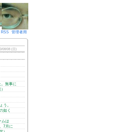
♪)÷2
RSS
管理者用
0/08/08 (日)
た。無事に
笑）
ょう。
の如く
ームは
、7月に
笑）