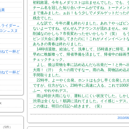
初戦敗退。今年もメダリストは出ませんでした。でも、
チーム名を冠した知り合いチームがですね、トーナメント
結果
まで進みました。ぉお！もう少しでメダルゲットだった
残念でした。
んな訳で。今年の夏も終わりました。あれ？やっぱビ
森→ライダー→
ないよーですね。ぜんぜんアナウンスが流れません。orz
ロン→スヌ
削減なのかしら？市長変わったせいかしら？（笑） もう
ビンゴ大会に参加してきたのに！これがメインイベント
あちきの青春は終わりました。
14時頃退散。給油して、洗車して、15時過ぎに帰宅。
を兼ねて一杯ど
早めに晩飯喰って、帰省準備を済まして、帰省中の録画
チェックチェック。
よし、後は荷物を車に詰め込んだら出発だー！と外へ
大雨！（汗） 久々の雨ですなー。雨の為、荷物詰め込
を兼ねて一杯ど
手間取りました。
22時半。よーやく出発。ホントはも少し早く出発した
ですが。仕方がない。23時半に高速に入る。これで1000
ふー、やれやれデス。
雨は時折大雨になり、運転しにくい状況でした。しか
渋滞は全くなし！順調に流れてました。イイ感じ～デス
K
この後は、明日の日記へ続きます。（笑）
2010/08
（5件）