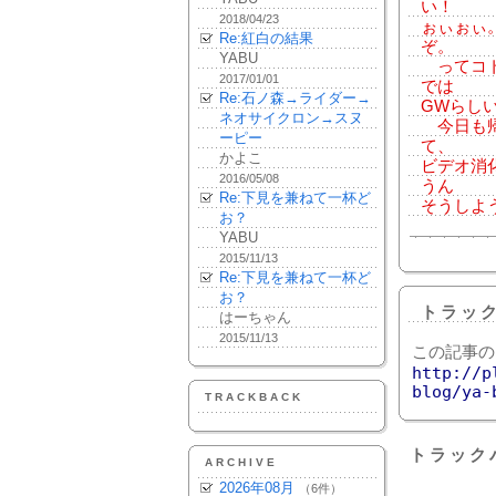
い！
2018/04/23
ぉぃぉぃ
Re:紅白の結果
ぞ。
YABU
ってコト
2017/01/01
では
Re:石ノ森→ライダー→
GWらし
ネオサイクロン→スヌ
今日も帰
ーピー
て、
かよこ
ビデオ消
2016/05/08
うん
Re:下見を兼ねて一杯ど
そうしよう。
お？
YABU
2015/11/13
Re:下見を兼ねて一杯ど
お？
トラッ
はーちゃん
2015/11/13
この記事の
http://p
blog/ya-
TRACKBACK
トラック
ARCHIVE
2026年08月
（6件）