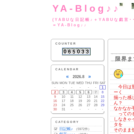
YA-Blog♪♪
(YABUな日記帳♪＋
＝YA-Blog♪♪
COUNTER
限界ま
CALENDAR
«
»
2026.8
SUN
MON
TUE
WED
THU
FRI
SAT
今日は別
-
-
-
-
-
-
1
ーく
2
3
4
5
6
7
8
9
10
11
12
13
14
15
揃った感
16
17
18
19
20
21
22
ん？
23
24
25
26
27
28
29
なかなか
30
31
-
-
-
-
-
ってのも
しなきゃ
CATEGORY
タを
日記帳♪
（5972件）
そのまま