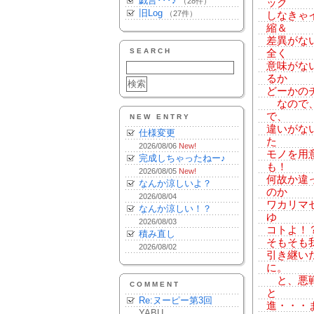
戯言･･･♪
（28件）
ック
旧Log
（27件）
しなきゃ
縮＆
差異がな
SEARCH
全く
意味がな
るか
どーかの
なので、
で、
NEW ENTRY
違いがな
仕様変更
た
2026/08/06
New!
モノを用
完成しちゃったねー♪
も！
2026/08/05
New!
何故か違
なんか涼しいよ？
のか
2026/08/04
ワカリマ
なんか涼しい！？
ゆ
2026/08/03
コトよ！
積み直し
そもそも
2026/08/02
引き継い
に。
と、悪戦
COMMENT
と
Re:ヌーピー第3回
進・・・
YABU