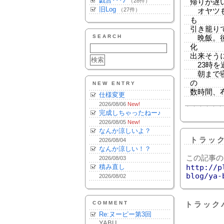
戯言･･･♪
（28件）
帰りが遅
旧Log
（27件）
オヤツも
も
引き籠り
SEARCH
晩飯。後
化
出来そう
23時を
朝まで寝
の
NEW ENTRY
数時間、
仕様変更
2026/08/06
New!
完成しちゃったねー♪
2026/08/05
New!
なんか涼しいよ？
トラッ
2026/08/04
なんか涼しい！？
この記事の
2026/08/03
積み直し
http://p
blog/ya-
2026/08/02
COMMENT
トラック
Re:ヌーピー第3回
YABU