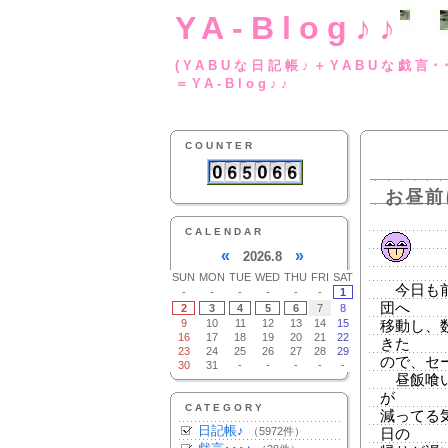
YA-Blog♪♪
(YABUな日記帳♪＋
＝YA-Blog♪♪
COUNTER
お昼前
CALENDAR
«
»
2026.8
SUN
MON
TUE
WED
THU
FRI
SAT
今日も前
-
-
-
-
-
-
1
団へ
2
3
4
5
6
7
8
9
10
11
12
13
14
15
移動し、
16
17
18
19
20
21
22
きた
23
24
25
26
27
28
29
ので、セ
30
31
-
-
-
-
-
昼飯喰い
が
CATEGORY
減ってる
日記帳♪
（5972件）
日の