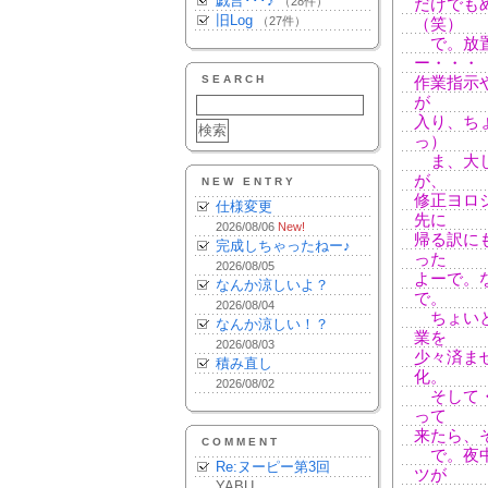
戯言･･･♪
（28件）
だけでも
旧Log
（27件）
（笑）
で。放置
ー・・・
SEARCH
作業指示
が
入り、ち
っ）
ま、大し
が、
NEW ENTRY
修正ヨロ
仕様変更
先に
2026/08/06
New!
帰る訳に
完成しちゃったねー♪
った
2026/08/05
よーで。
なんか涼しいよ？
で。
2026/08/04
ちょいと
なんか涼しい！？
業を
2026/08/03
少々済ま
積み直し
化。
2026/08/02
そして・
って
来たら、
COMMENT
で。夜中
Re:ヌーピー第3回
ツが
YABU