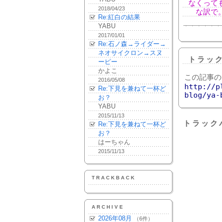
なくって
2018/04/23
な訳で。
Re:紅白の結果
YABU
2017/01/01
Re:石ノ森→ライダー→
ネオサイクロン→スヌ
トラッ
ーピー
かよこ
この記事の
2016/05/08
http://p
Re:下見を兼ねて一杯ど
blog/ya-
お？
YABU
2015/11/13
トラック
Re:下見を兼ねて一杯ど
お？
はーちゃん
2015/11/13
TRACKBACK
ARCHIVE
2026年08月
（6件）