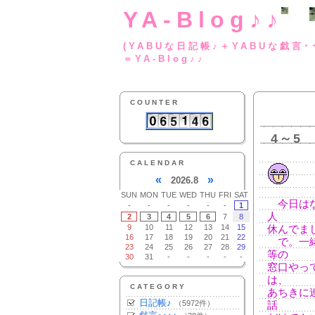
YA-Blog♪♪
(YABUな日記帳♪＋
＝YA-Blog♪♪
COUNTER
4～5
CALENDAR
«
»
2026.8
SUN
MON
TUE
WED
THU
FRI
SAT
今日はな
-
-
-
-
-
-
1
人
2
3
4
5
6
7
8
9
10
11
12
13
14
15
休んでま
16
17
18
19
20
21
22
で。一緒
23
24
25
26
27
28
29
等の
30
31
-
-
-
-
-
窓口やっ
は、
CATEGORY
あちきに
日記帳♪
（5972件）
話