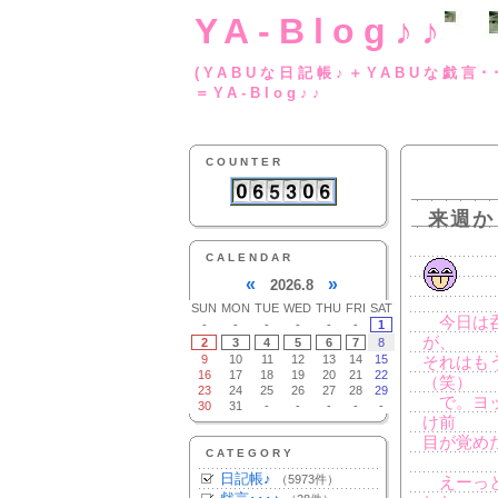
YA-Blog♪♪
(YABUな日記帳♪＋
＝YA-Blog♪♪
COUNTER
来週か
CALENDAR
«
»
2026.8
SUN
MON
TUE
WED
THU
FRI
SAT
今日は呑
-
-
-
-
-
-
1
が、
2
3
4
5
6
7
8
9
10
11
12
13
14
15
それはも
16
17
18
19
20
21
22
（笑）
23
24
25
26
27
28
29
で。ヨッ
30
31
-
-
-
-
-
け前
目が覚めた
CATEGORY
日記帳♪
（5973件）
えーっと