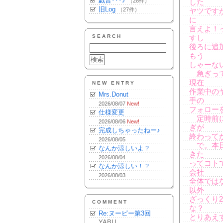
戯言･･･♪
（28件）
した
旧Log
（27件）
ヤツです
に
言えよ！
SEARCH
すし
後ろに追
もう
しゃーな
急ぎって
現在
NEW ENTRY
作業中の
Mrs.Donut
手の
2026/08/07
New!
フォロー
仕様変更
定時前に
2026/08/06
New!
ぎが
完成しちゃったねー♪
終わって
2026/08/05
で。本日
なんか涼しいよ？
きた
2026/08/04
ってコト
なんか涼しい！？
会社
2026/08/03
全体では
以外
ざっくり
COMMENT
な？
Re:ヌーピー第3回
とりあえず・・
YABU