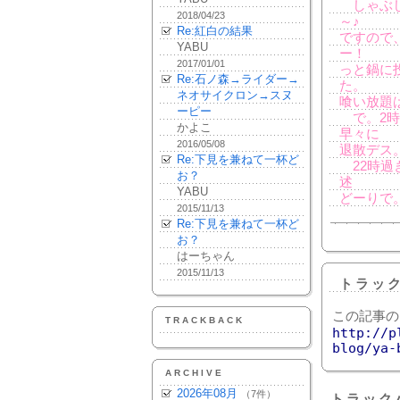
しゃぶし
2018/04/23
～♪
Re:紅白の結果
ですので
YABU
ー！
2017/01/01
っと鍋に
Re:石ノ森→ライダー→
た。
ネオサイクロン→スヌ
喰い放題
ーピー
で。2時
かよこ
早々に
2016/05/08
退散デス
Re:下見を兼ねて一杯ど
22時過ぎ
お？
述
YABU
どーりで
2015/11/13
Re:下見を兼ねて一杯ど
お？
はーちゃん
2015/11/13
トラッ
この記事の
TRACKBACK
http://p
blog/ya-
ARCHIVE
2026年08月
（7件）
トラック