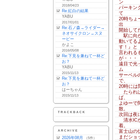
ン
2018/04/23
パーキン
Re:紅白の結果
て
YABU
20時ち
2017/01/01
出
Re:石ノ森→ライダー→
開始して
ネオサイクロン→スヌ
駅に向か
ーピー
動いてる
かよこ
す！』と
2016/05/08
言われる
Re:下見を兼ねて一杯ど
が・・・
お？
遠目で光
YABU
ム
2015/11/13
サーベル
Re:下見を兼ねて一杯ど
で、
お？
20時に
はーちゃん
たられば
2015/11/13
ば、
よゆーで
散。
TRACKBACK
次回は夜
清水IC
着。
ARCHIVE
富士山の
まだショ
2026年08月
（5件）