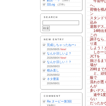
戯言･･･♪
（28件）
午前中は
旧Log
（27件）
へ。
荷物を積
ン
SEARCH
スタンド
込み
退散デス
14時出
この
調子なら
NEW ENTRY
り道
完成しちゃったねー♪
しよう！
2026/08/05
New!
しかーし
なんか涼しいよ？
JCTを
2026/08/04
New!
抜けるま
なんか涼しい！？
場が
2026/08/03
20時ま
積み直し
と、頑張
2026/08/02
蔭で
ネタ豊富
流れが悪
2026/08/01
んが
多いデス
途中1度、
COMMENT
らい
Re:ヌーピー第3回
だったか
YABU