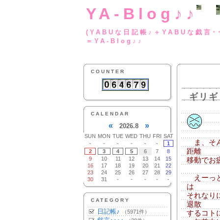
YA-Blog♪♪
(YABUな日記帳♪＋
＝YA-Blog♪♪
COUNTER
ギリギ
CALENDAR
«
»
2026.8
SUN
MON
TUE
WED
THU
FRI
SAT
ま、そん
-
-
-
-
-
-
1
距離
2
3
4
5
6
7
8
9
10
11
12
13
14
15
移動でお疲
16
17
18
19
20
21
22
23
24
25
26
27
28
29
えーっと
30
31
-
-
-
-
-
は
それなり
CATEGORY
退散
日記帳♪
（5971件）
するコト