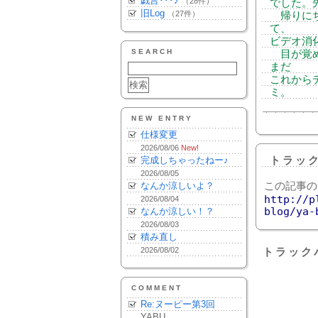
戯言･･･♪
（28件）
でした。
旧Log
（27件）
帰りにち
て、
ビデオ消化
SEARCH
目が覚め
まだ
これから
ミ。
NEW ENTRY
仕様変更
2026/08/06
New!
完成しちゃったねー♪
トラッ
2026/08/05
なんか涼しいよ？
この記事の
http://p
2026/08/04
blog/ya-
なんか涼しい！？
2026/08/03
積み直し
2026/08/02
トラック
COMMENT
Re:ヌーピー第3回
YABU