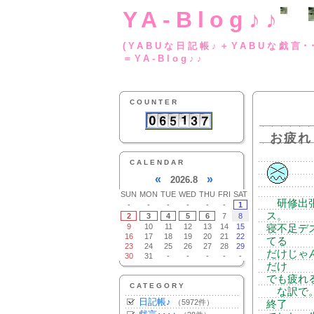
YA-Blog♪♪
(YABUな日記帳♪＋
＝YA-Blog♪♪
COUNTER
お疲れ
CALENDAR
«
»
2026.8
SUN
MON
TUE
WED
THU
FRI
SAT
研修出張
-
-
-
-
-
-
1
ス。
2
3
4
5
6
7
8
9
10
11
12
13
14
15
寝不足デ
16
17
18
19
20
21
22
てる
23
24
25
26
27
28
29
だけじゃ
30
31
-
-
-
-
-
だけ
でも疲れ
CATEGORY
な訳で。
日記帳♪
（5972件）
終了