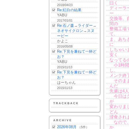
曰く
2018/04/23
ディーラ
Re:紅白の結果
ー
YABU
交換等、
2017/01/01
間の
Re:石ノ森→ライダー→
整備工場
ネオサイクロン→スヌ
て。
ーピー
ま、あち
かよこ
に
2016/05/08
しちゃい
Re:下見を兼ねて一杯ど
安く
お？
なってる
YABU
小1時間
2015/11/13
し、
Re:下見を兼ねて一杯ど
メンテ終
お？
そのまま
はーちゃん
んだ
2015/11/13
先週は4人
今日はグ
が
TRACKBACK
変わりま
どん
浸食され
ARCHIVE
なので。
2026年08月
か
（5件）