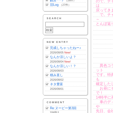
戯言･･･♪
（28件）
ので、チ
旧Log
（27件）
は
戻ってき
で。チャ
SEARCH
～
とんぼ返
NEW ENTRY
完成しちゃったねー♪
2026/08/05
New!
なんか涼しいよ？
2026/08/04
New!
異色コ
なんか涼しい！？
ット
2026/08/03
です。特典
積み直し
も
2026/08/02
確定した
ネタ豊富
お昼にチ
2026/08/01
で！
14時半
車のディ
COMMENT
や
Re:ヌーピー第3回
先日、会
YABU