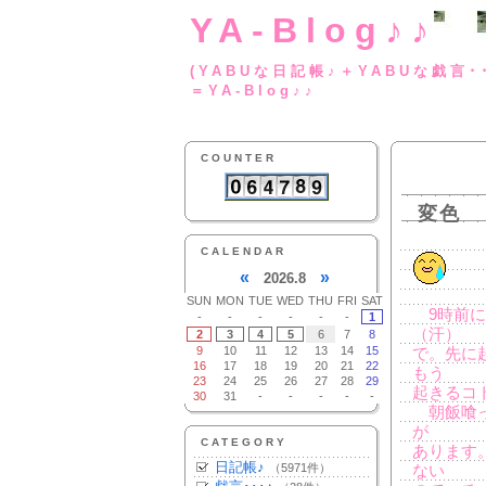
YA-Blog♪♪
(YABUな日記帳♪＋
＝YA-Blog♪♪
COUNTER
変色
CALENDAR
«
»
2026.8
SUN
MON
TUE
WED
THU
FRI
SAT
9時前に
-
-
-
-
-
-
1
（汗）
2
3
4
5
6
7
8
9
10
11
12
13
14
15
で。先に
16
17
18
19
20
21
22
もう
23
24
25
26
27
28
29
起きるコ
30
31
-
-
-
-
-
朝飯喰っ
が
CATEGORY
あります
日記帳♪
（5971件）
ない