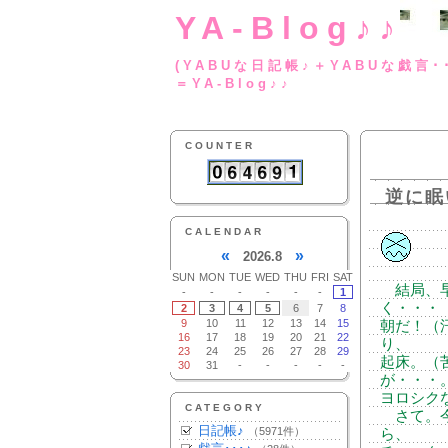
YA-Blog♪♪
(YABUな日記帳♪＋
＝YA-Blog♪♪
COUNTER
逆に眠
CALENDAR
«
»
2026.8
SUN
MON
TUE
WED
THU
FRI
SAT
結局、早
-
-
-
-
-
-
1
く・・・
2
3
4
5
6
7
8
9
10
11
12
13
14
15
朝だ！（
16
17
18
19
20
21
22
り、
23
24
25
26
27
28
29
起床。（
30
31
-
-
-
-
-
が・・・
ヨロシク
CATEGORY
さて。今
日記帳♪
（5971件）
ら、