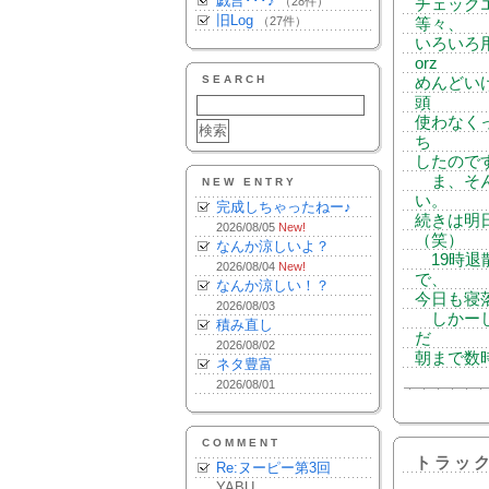
戯言･･･♪
（28件）
チェック
旧Log
（27件）
等々、
いろいろ
orz
SEARCH
めんどい
頭
使わなく
ち
したので
ま、そん
NEW ENTRY
い。
完成しちゃったねー♪
続きは明
2026/08/05
New!
（笑）
なんか涼しいよ？
19時退
2026/08/04
New!
で、
なんか涼しい！？
今日も寝落ち
2026/08/03
しかーし
積み直し
だ
2026/08/02
朝まで数
ネタ豊富
2026/08/01
COMMENT
トラッ
Re:ヌーピー第3回
YABU