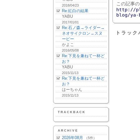
この記事の
2018/04/23
http://p
Re:紅白の結果
blog/ya-
YABU
2017/01/01
Re:石ノ森→ライダー→
トラック
ネオサイクロン→スヌ
ーピー
かよこ
2016/05/08
Re:下見を兼ねて一杯ど
お？
YABU
2015/11/13
Re:下見を兼ねて一杯ど
お？
はーちゃん
2015/11/13
TRACKBACK
ARCHIVE
2026年08月
（5件）