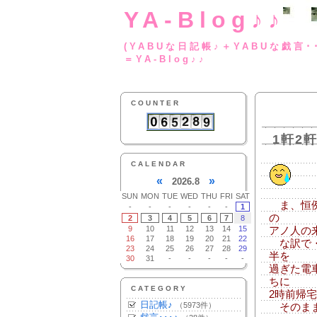
YA-Blog♪♪
(YABUな日記帳♪＋
＝YA-Blog♪♪
COUNTER
1軒2
CALENDAR
«
»
2026.8
SUN
MON
TUE
WED
THU
FRI
SAT
ま、恒例の
-
-
-
-
-
-
1
の
2
3
4
5
6
7
8
9
10
11
12
13
14
15
アノ人の
16
17
18
19
20
21
22
な訳で・
23
24
25
26
27
28
29
半を
30
31
-
-
-
-
-
過ぎた電
ちに
CATEGORY
2時前帰
日記帳♪
（5973件）
そのまま