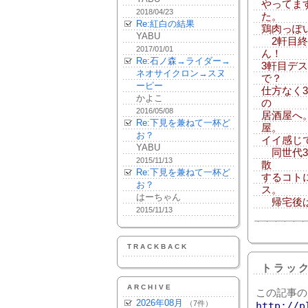
やってま
2018/04/23
た。
Re:紅白の結果
鶏肉っぽ
YABU
2軒目終
2017/01/01
ん！
Re:石ノ森→ライダー→
3軒目デ
ネオサイクロン→スヌ
で？
ーピー
仕方なく
かよこ
の
2016/05/08
居酒屋へ
Re:下見を兼ねて一杯ど
屋。
お？
イイ感じ
YABU
同世代3
2015/11/13
散
Re:下見を兼ねて一杯ど
するコト
お？
ス。
はーちゃん
帰宅後は
2015/11/13
TRACKBACK
トラッ
ARCHIVE
この記事の
2026年08月
（7件）
http://p