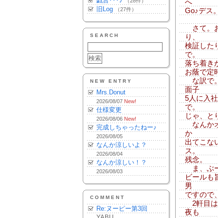
戯言･･･♪
（28件）
へ
旧Log
（27件）
Go♪デス。
さて。お
SEARCH
り、
検証した
で。
落ち着き
お蔭で定
な訳で。
NEW ENTRY
面子
Mrs.Donut
5人に入
2026/08/07
New!
で。
仕様変更
じゃ、とりあ
2026/08/06
New!
なんかオ
完成しちゃったねー♪
か
2026/08/05
出てこな
なんか涼しいよ？
ス。
2026/08/04
残念。
なんか涼しい！？
ま、ぶー
2026/08/03
ビールも
男
ですので
COMMENT
2軒目は
Re:ヌーピー第3回
夜も
YABU