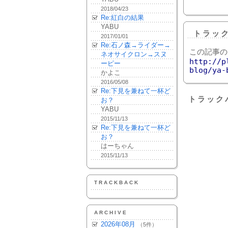
2018/04/23
Re:紅白の結果
YABU
トラッ
2017/01/01
Re:石ノ森→ライダー→
この記事の
ネオサイクロン→スヌ
http://p
ーピー
blog/ya-
かよこ
2016/05/08
Re:下見を兼ねて一杯ど
トラック
お？
YABU
2015/11/13
Re:下見を兼ねて一杯ど
お？
はーちゃん
2015/11/13
TRACKBACK
ARCHIVE
2026年08月
（5件）