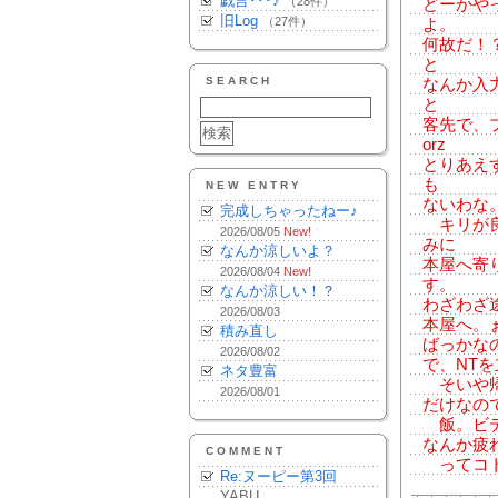
戯言･･･♪
（28件）
どーかや
旧Log
（27件）
よ。
何故だ！
と
SEARCH
なんか入
と
客先で、
orz
とりあえ
も
NEW ENTRY
ないわな
完成しちゃったねー♪
キリが良
2026/08/05
New!
みに
なんか涼しいよ？
本屋へ寄
2026/08/04
New!
す。
なんか涼しい！？
わざわざ
2026/08/03
本屋へ。
積み直し
ばっかな
2026/08/02
で、NT
ネタ豊富
そいや帰
2026/08/01
だけなの
飯。ビデ
なんか疲れた
COMMENT
ってコト
Re:ヌーピー第3回
YABU