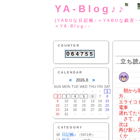
YA-Blog♪♪
(YABUな日記帳♪＋
＝YA-Blog♪♪
COUNTER
立ち読
CALENDAR
«
»
2026.8
SUN
MON
TUE
WED
THU
FRI
SAT
朝から雨
-
-
-
-
-
-
1
方、
2
3
4
5
6
7
8
9
10
11
12
13
14
15
エライコ
16
17
18
19
20
21
22
電車
23
24
25
26
27
28
29
遅れてた
30
31
-
-
-
-
-
さて。お
次は
CATEGORY
再び新シ
日記帳♪
（5971件）
くか