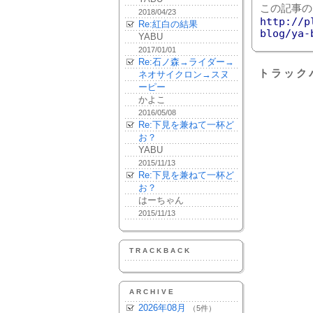
この記事の
2018/04/23
http://p
Re:紅白の結果
blog/ya-
YABU
2017/01/01
Re:石ノ森→ライダー→
トラック
ネオサイクロン→スヌ
ーピー
かよこ
2016/05/08
Re:下見を兼ねて一杯ど
お？
YABU
2015/11/13
Re:下見を兼ねて一杯ど
お？
はーちゃん
2015/11/13
TRACKBACK
ARCHIVE
2026年08月
（5件）