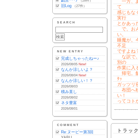
戯言･･･♪
（28件）
一方、あ
旧Log
（27件）
て
感じもな
実行
SEARCH
とかあっ
で。おん
い。
睡魔が。
不足
ですよね
NEW ENTRY
な訳で。
完成しちゃったねー♪
別の
2026/08/05
New!
作業に入
なんか涼しいよ？
帰宅。飯。
2026/08/04
New!
ﾀｯ
なんか涼しい！？
ガッツリ
2026/08/03
布団へ移
積み直し
い！
2026/08/02
ってコト
ネタ豊富
2026/08/01
COMMENT
トラッ
Re:ヌーピー第3回
YABU