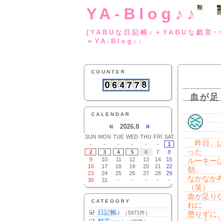
YA-Blog♪♪
(YABUな日記帳♪＋
＝YA-Blog♪♪
COUNTER
血が足
CALENDAR
«
»
2026.8
SUN
MON
TUE
WED
THU
FRI
SAT
昨日、は
-
-
-
-
-
-
1
った
2
3
4
5
6
7
8
9
10
11
12
13
14
15
ルーキー
16
17
18
19
20
21
22
朝、
23
24
25
26
27
28
29
なかなか
30
31
-
-
-
-
-
（笑）
血が足り
CATEGORY
れに
日記帳♪
（5971件）
懲りずに