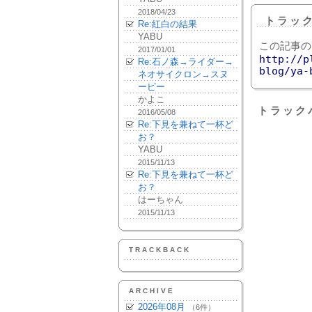
2018/04/23
トラッ
Re:紅白の結果
YABU
この記事の
2017/01/01
http://p
Re:石ノ森→ライダー→
blog/ya-
ネオサイクロン→スヌ
ーピー
かよこ
トラック
2016/05/08
Re:下見を兼ねて一杯ど
お？
YABU
2015/11/13
Re:下見を兼ねて一杯ど
お？
はーちゃん
2015/11/13
TRACKBACK
ARCHIVE
2026年08月
（6件）