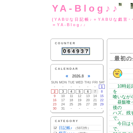
YA-Blog♪♪
(YABUな日記帳♪＋
＝YA-Blog♪♪
COUNTER
最初の
CALENDAR
«
»
2026.8
SUN
MON
TUE
WED
THU
FRI
SAT
10時起
-
-
-
-
-
-
1
を
2
3
4
5
6
7
8
9
10
11
12
13
14
15
喰いなが
16
17
18
19
20
21
22
昼飯喰っ
23
24
25
26
27
28
29
後の
30
31
-
-
-
-
-
ハズ。残
で。
CATEGORY
今日はそ
日記帳♪
（5972件）
で、