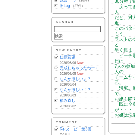
戯言･･･♪
（28件）
30分程で
旧Log
（27件）
戻ってき
人
だと、対
SEARCH
近、
このパタ
もう
ラストの
と
早く集ま
NEW ENTRY
ビーチ形
仕様変更
日は
2026/08/06
New!
7人の参加
完成しちゃったねー♪
人の
2026/08/05
New!
チームだ
なんか涼しいよ？
乙。
2026/08/04
帰宅。風
なんか涼しい！？
で。
2026/08/03
お嬢も隣
積み直し
既に全身
2026/08/02
が・・・
お嬢は洗
COMMENT
Re:ヌーピー第3回
YABU