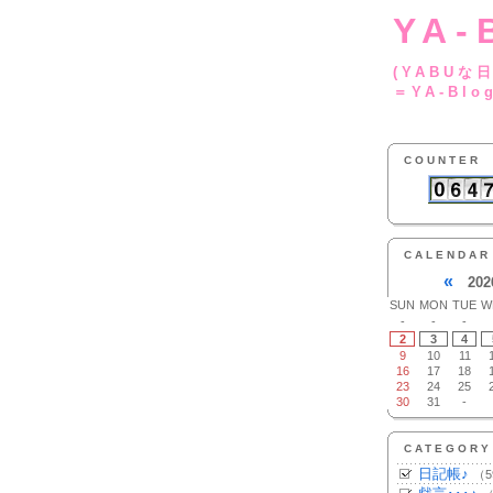
YA-
(YA
＝YA-Blo
COUNTER
CALENDAR
«
202
SUN
MON
TUE
W
-
-
-
2
3
4
9
10
11
16
17
18
23
24
25
30
31
-
CATEGORY
日記帳♪
（5