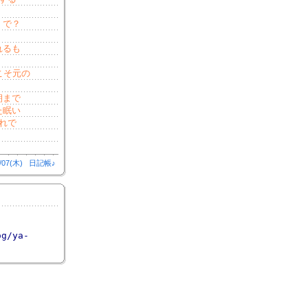
！で？
れるも
こそ元の
朝まで
た眠い
れで
/07(木)
日記帳♪
og/ya-