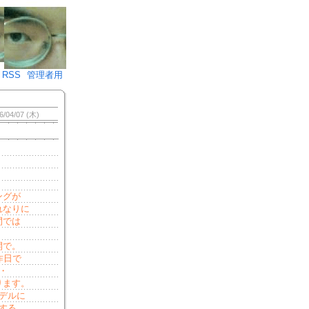
♪)÷2
RSS
管理者用
6/04/07 (木)
ングが
れなりに
間では
開で。
昨日で
・
ります。
デルに
する