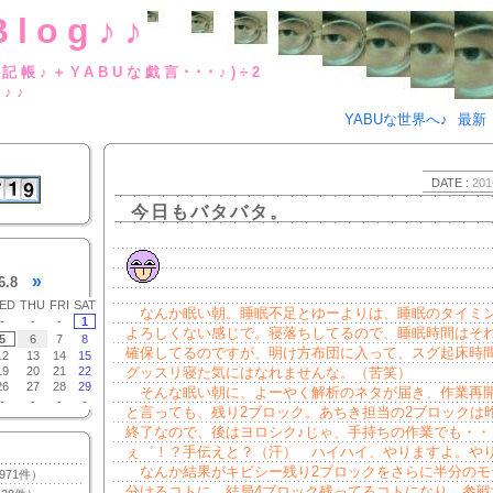
Blog♪♪
BUな日記帳♪＋YABUな戯言･･･
g♪♪
YABUな世界へ♪
最新
DATE :
201
今日もバタバタ。
»
6.8
ED
THU
FRI
SAT
なんか眠い朝。睡眠不足とゆーよりは、睡眠のタイミ
-
-
-
1
よろしくない感じで。寝落ちしてるので、睡眠時間はそ
5
6
7
8
確保してるのですが、明け方布団に入って、スグ起床時
12
13
14
15
19
20
21
22
グッスリ寝た気にはなれませんな。（苦笑）
26
27
28
29
そんな眠い朝に、よーやく解析のネタが届き、作業再
-
-
-
-
と言っても、残り2ブロック。あちき担当の2ブロックは
終了なので、後はヨロシク♪じゃ、手持ちの作業でも・・
ぇ゛！？手伝えと？（汗） ハイハイ、やりますよ。や
なんか結果がキビシー残り2ブロックをさらに半分のモ
971件）
分けるコトに。結局4ブロック残ってるコトになり、参戦