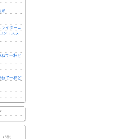
結果
森→ライダー→
ロン→スヌ
を兼ねて一杯ど
を兼ねて一杯ど
K
（5件）