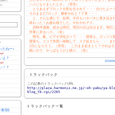
28件）
ハメになりましたとさ。（苦笑）
件）
とりあえずブロック分割を任されて・・・分けたよー
そのまま2ブロック、解析やれと？了承・・・
と、そんな感じで、結局、今日もバタバタに巻き込ま
終わった！お疲れ様でした。やれやれデス。
20時半退散。続きは明日。明日の分は任せます。明日
作業に戻るハズ。（笑）
帰宅。飯。ビデオ消化少々で・・・寝落ち。ガッツリ
寝落ち。ココで布団へ移動して、スグ起きたら・・・ま
Y
1日になりそう。（苦笑） このまま起きとく？それはそ
ったねー♪
眠いので、やっぱもうひと眠り。（笑）
ew!
いよ？
2016/04
ew!
い！？
トラックバック
この記事のトラックバックURL
http://plaza.harmonix.ne.jp/~oh-yabu/ya-bl
blog_tb.cgi/2265
トラックバック一覧
ー第3回