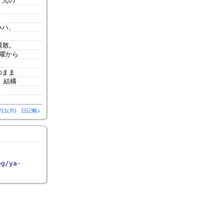
？元の
。
ハハ、
退散。
曜から
のまま
を。結構
。
/11(月)
日記帳♪
og/ya-