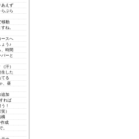
りあえず
～らぶら
で移動
ますね。
コースへ
ょう♪
ら、時間
ーパーと
？（汗）
発生した
れてる
ゃ、昼
の追加
すれば
違う！
苦笑）
結構
で作成
で。