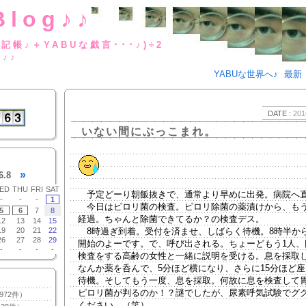
Blog♪♪
BUな日記帳♪＋YABUな戯言･･･
g♪♪
YABUな世界へ♪
最新
DATE :
201
いない間にぶっこまれ。
»
6.8
ED
THU
FRI
SAT
予定どーり朝飯抜きで、通常より早めに出発。病院へ
-
-
-
1
今日はピロリ菌の検査。ピロリ除菌の薬漬けから、もう
5
6
7
8
経過。ちゃんと除菌できてるか？の検査デス。
12
13
14
15
19
20
21
22
8時過ぎ到着。受付を済ませ、しばらく待機。8時半か
26
27
28
29
開始のよーです。で、呼び出される。ちょーどもう1人、
-
-
-
-
検査をする高齢の女性と一緒に説明を受ける。息を採取
なんか薬を呑んで、5分ほど横になり、さらに15分ほど
待機。そしてもう一度、息を採取。何故に息を検査して
ピロリ菌が判るのか！？謎でしたが、尿素呼気試験でグ
972件）
ください。（笑）