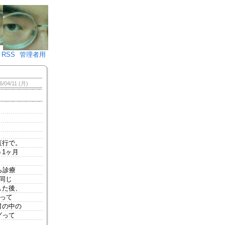
♪)÷2
RSS
管理者用
6/04/11 (月)
直行で。
1ヶ月
ら診療
同じ
した後、
座って
胃の中の
グって