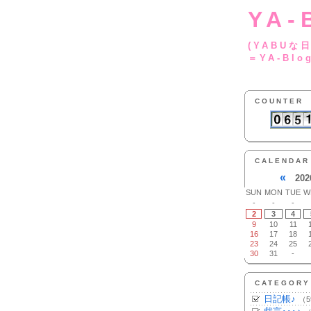
YA-
(YA
＝YA-Blo
COUNTER
CALENDAR
«
202
SUN
MON
TUE
W
-
-
-
2
3
4
9
10
11
16
17
18
23
24
25
30
31
-
CATEGORY
日記帳♪
（5