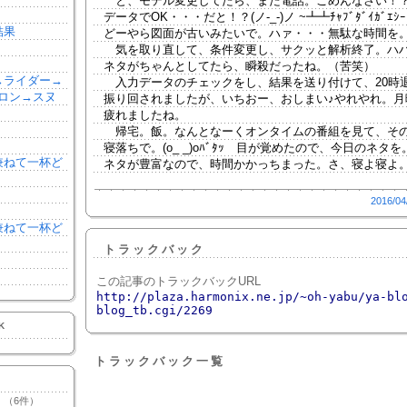
と、モデル変更してたら、また電話。ごめんなさい！
データでOK・・・だと！？(ノ-_-)ノ ~┻┻ﾁｬﾌﾞﾀﾞｲｶﾞｴｼｰ
結果
どーやら図面が古いみたいで。ハァ・・・無駄な時間を
気を取り直して、条件変更し、サクッと解析終了。ハ
ネタがちゃんとしてたら、瞬殺だったね。（苦笑）
森→ライダー→
入力データのチェックをし、結果を送り付けて、20時
ロン→スヌ
振り回されましたが、いちおー、おしまい♪やれやれ。月
疲れましたね。
帰宅。飯。なんとなーくオンタイムの番組を見て、そ
寝落ちで。(o_ _)oﾊﾞﾀｯ 目が覚めたので、今日のネタ
を兼ねて一杯ど
ネタが豊富なので、時間かかっちまった。さ、寝よ寝よ
2016/04
を兼ねて一杯ど
トラックバック
この記事のトラックバックURL
http://plaza.harmonix.ne.jp/~oh-yabu/ya-bl
blog_tb.cgi/2269
K
トラックバック一覧
（6件）