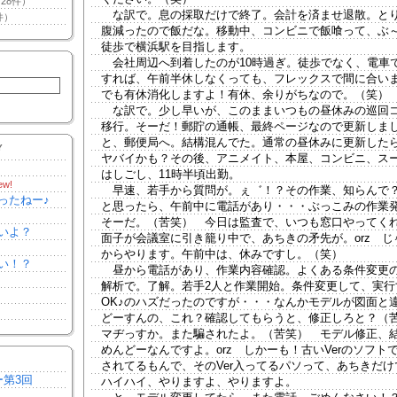
28件）
な訳で。息の採取だけで終了。会計を済ませ退散。と
件）
腹減ったので飯だな。移動中、コンビニで飯喰って、ぶ
徒歩で横浜駅を目指します。
会社周辺へ到着したのが10時過ぎ。徒歩でなく、電車
すれば、午前半休しなくっても、フレックスで間に合い
でも有休消化しますよ！有休、余りがちなので。（笑）
な訳で。少し早いが、このままいつもの昼休みの巡回
移行。そーだ！郵貯の通帳、最終ページなので更新しまし
と、郵便局へ。結構混んでた。通常の昼休みに更新した
Y
ヤバイかも？その後、アニメイト、本屋、コンビニ、ス
はしごし、11時半頃出勤。
ew!
早速、若手から質問が。ぇ゛！？その作業、知らんで
ったねー♪
と思ったら、午前中に電話があり・・・ぶっこみの作業
そーだ。（苦笑） 今日は監査で、いつも窓口やってく
いよ？
面子が会議室に引き籠り中で、あちきの矛先が。orz じ
からやります。午前中は、休みですし。（笑）
い！？
昼から電話があり、作業内容確認。よくある条件変更
解析で。了解。若手2人と作業開始。条件変更して、実行
OK♪のハズだったのですが・・・なんかモデルが図面と
どーすんの、これ？確認してもらうと、修正しろと？（
マヂっすか。また騙されたよ。（苦笑） モデル修正、
めんどーなんですよ。orz しかーも！古いVerのソフト
されてるもんで、そのVer入ってるパソって、あちきだけ
ー第3回
ハイハイ、やりますよ、やりますよ。