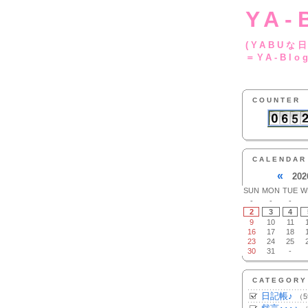
YA-
(YA
＝YA-Blo
COUNTER
CALENDAR
«
202
SUN
MON
TUE
W
-
-
-
2
3
4
9
10
11
16
17
18
23
24
25
30
31
-
CATEGORY
日記帳♪
（5