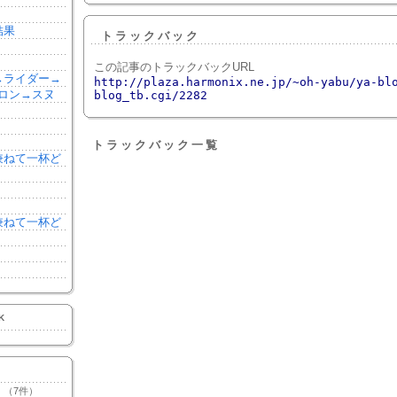
結果
トラックバック
この記事のトラックバックURL
森→ライダー→
http://plaza.harmonix.ne.jp/~oh-yabu/ya-bl
ロン→スヌ
blog_tb.cgi/2282
トラックバック一覧
を兼ねて一杯ど
を兼ねて一杯ど
K
（7件）