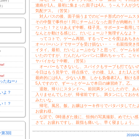
28件）
連絡が1人。最初に集まった面子は4人。う～ん？人が少
件）
気配デス。（苦笑）
対人パスの後、面子揃うまでのビーチ形式のゲームス
その中盤で事件が！同じチームになった面子が肉離れ！
つった！？とりあえず中断。様子見。サポーター着用し
なんとか動ける感じに。だいじょーぶ？無理すんなよ？
ってコトで。ゲーム再開。するってーと今度はあちき
オーバーハンドでサーブを受け損ない・・・右親指突き指。
イタイ。最初、だいじょーぶかな？と思って、ゲームを
Y
いたのですが、だんだんパンパンに腫れちゃって。こり
ヤバイかな？中断。（苦笑）
ew!
オーバーもできないし、スパイクもサーブも打てない
今日はもう見学で。得点係で。その後、1人、また1人と
ew!
最終的には6人。少ない人数、しかも負傷者2人。動ける
ったねー♪
5人ですので、ずーっとゲームで本日の練習終了。乙。
退散。帰りにスタンドへ。前回満タンにしたので、あ
いよ？
入りませんでしたが、帰省前ですし、満タンにしておか
みたいな。
い！？
帰宅。風呂。飯。お嬢はケーキ作りでバタバタしてた
お疲れ様。
な訳で。0時過ぎた後に、恒例の写真撮影。めでたい感
さて。お疲れですし、親指も痛いし、早く寝ましょう。
ー第3回
2016/04