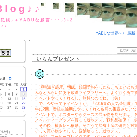
Blog♪♪
BUな日記帳♪＋YABUな戯言･･･
g♪♪
YABUな世界へ♪
最新
DATE :
201
いらんプレゼント
»
6.8
ED
THU
FRI
SAT
10時過ぎ起床。朝飯。録画予約をしたら、ちょいとお
-
-
-
1
みなとみらいにある放送ライブラリーへ。よく行く所で
5
6
7
8
イベントやってくれるし、無料なのでね。（笑）
12
13
14
15
19
20
21
22
で、今やってるイベントが、『2016春の人気番組展』
26
27
28
29
年に2回、番組改編期にやってくれる各局の番宣みたいな
-
-
-
-
イベントで。ポスターやらグッズの展示物を見た後は、
ノベルティーグッズを貰って退散デス。戦利品確保！（
その後、横浜駅へ移動。そごうで帰省土産の研究と対
そして買い物少々して、昼飯喰って、退散デス。
973件）
帰宅。コーヒーブレイクの後、バレー練習へ。今日は