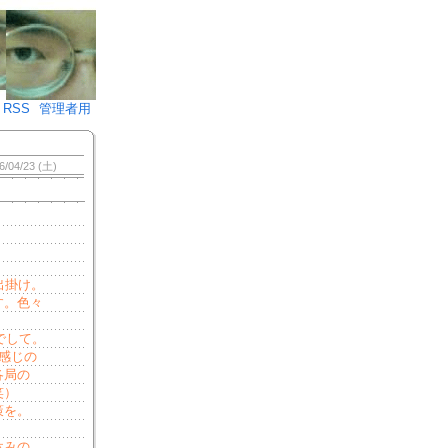
♪)÷2
RSS
管理者用
6/04/23 (土)
出掛け。
す。色々
でして。
感じの
各局の
笑）
策を。
休みの