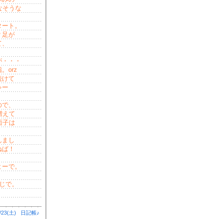
なそうな
タート。
？足が
て、
が・・・
orz
続けて
ゃー
ので、
増えて
面子は
んまし
ねば！
よーで。
じで。
/23(土)
日記帳♪