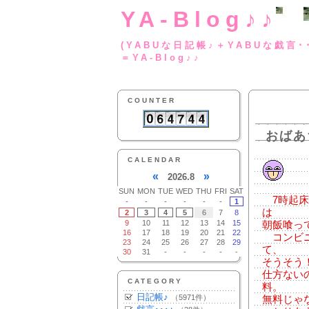
YA-Blog♪♪
(YABUな日記帳♪＋
＝YA-Blog♪♪
COUNTER
おばあ
CALENDAR
«
»
2026.8
SUN
MON
TUE
WED
THU
FRI
SAT
7時起床
-
-
-
-
-
-
1
は
2
3
4
5
6
7
8
9
10
11
12
13
14
15
朝飯喰っ
16
17
18
19
20
21
22
コンビニ
23
24
25
26
27
28
29
て、
30
31
-
-
-
-
-
そうそう
仕方ない
CATEGORY
料。
日記帳♪
（5971件）
無料じゃ