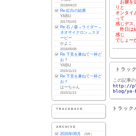
お嬢を送
2018/04/23
リと
Re:紅白の結果
オンタイ
YABU
って
2017/01/01
感じデス
Re:石ノ森→ライダー→
昨日は結
ネオサイクロン→スヌ
感じ
ーピー
でしょー
かよこ
2016/05/08
Re:下見を兼ねて一杯ど
お？
YABU
トラッ
2015/11/13
Re:下見を兼ねて一杯ど
この記事の
お？
http://p
はーちゃん
blog/ya-
2015/11/13
トラック
TRACKBACK
ARCHIVE
2026年08月
（5件）