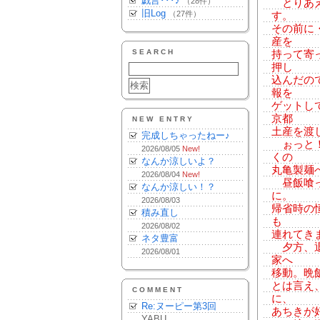
戯言･･･♪
（28件）
とりあえ
旧Log
（27件）
す。
その前に
産を
SEARCH
持って寄
押し
込んだの
報を
ゲットし
京都
NEW ENTRY
土産を渡
完成しちゃったねー♪
ぉっと！
2026/08/05
New!
くの
なんか涼しいよ？
丸亀製麺
2026/08/04
New!
昼飯喰っ
なんか涼しい！？
に。
2026/08/03
帰省時の
積み直し
も
2026/08/02
連れてき
ネタ豊富
夕方、退
2026/08/01
家へ
移動。晩
とは言え
COMMENT
に、
Re:ヌーピー第3回
あちきが
YABU