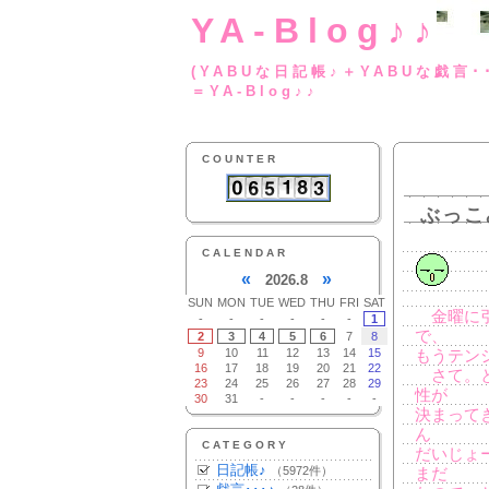
YA-Blog♪♪
(YABUな日記帳♪＋
＝YA-Blog♪♪
COUNTER
ぶっこ
CALENDAR
«
»
2026.8
SUN
MON
TUE
WED
THU
FRI
SAT
金曜に引
-
-
-
-
-
-
1
で、
2
3
4
5
6
7
8
9
10
11
12
13
14
15
もうテン
16
17
18
19
20
21
22
さて。と
23
24
25
26
27
28
29
性が
30
31
-
-
-
-
-
決まって
ん
CATEGORY
だいじょ
日記帳♪
（5972件）
まだ