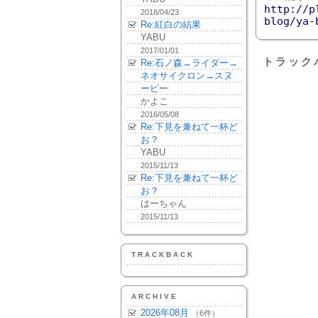
http://p
2018/04/23
blog/ya-
Re:紅白の結果
YABU
2017/01/01
トラック
Re:石ノ森→ライダー→
ネオサイクロン→スヌ
ーピー
かよこ
2016/05/08
Re:下見を兼ねて一杯ど
お？
YABU
2015/11/13
Re:下見を兼ねて一杯ど
お？
はーちゃん
2015/11/13
TRACKBACK
ARCHIVE
2026年08月
（6件）