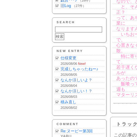
戯言･･･♪
（28件）
なので、
旧Log
（27件）
と、そん
正？
って、あ
SEARCH
業に
なります
いちおー
で、
心置きな
散。
NEW ENTRY
特に寄り
仕様変更
て、
2026/08/06
New!
若干遅く
完成しちゃったねー♪
ルが
2026/08/05
あったの
なんか涼しいよ？
飯喰って
2026/08/04
週も
なんか涼しい！？
マターリ
2026/08/03
積み直し
2026/08/02
トラッ
COMMENT
Re:ヌーピー第3回
この記事の
YABU